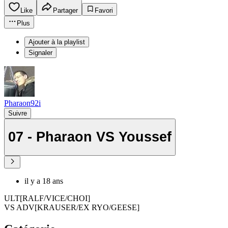
Like
Partager
Favori
Plus
Ajouter à la playlist
Signaler
Pharaon92i
Suivre
07 - Pharaon VS Youssef
il y a 18 ans
ULT[RALF/VICE/CHOI]
VS ADV[KRAUSER/EX RYO/GEESE]