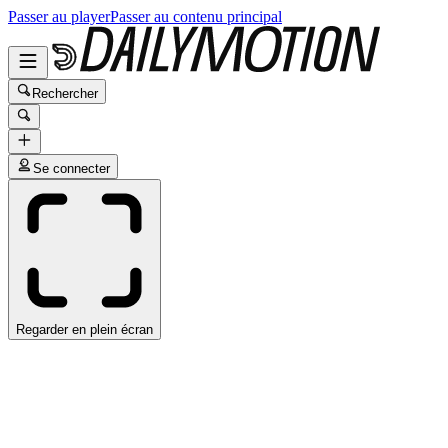
Passer au player
Passer au contenu principal
Rechercher
Se connecter
Regarder en plein écran