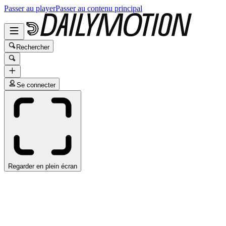
Passer au player
Passer au contenu principal
Rechercher
Se connecter
Regarder en plein écran