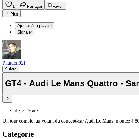
1
Partager
Favori
Plus
Ajouter à la playlist
Signaler
Pharaon92i
Suivre
GT4 - Audi Le Mans Quattro - Sar
il y a 19 ans
Un tour complet au volant du concept-car Audi Le Mans, montée à 800
Catégorie