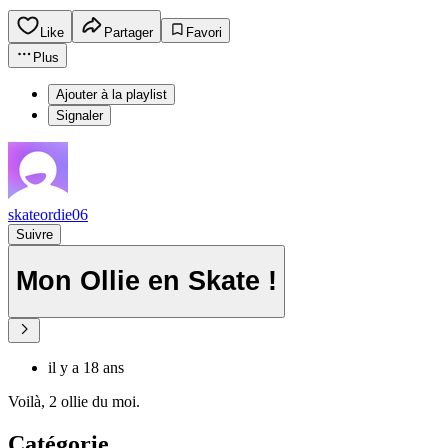
Like
Partager
Favori
Plus
Ajouter à la playlist
Signaler
skateordie06
Suivre
Mon Ollie en Skate !
il y a 18 ans
Voilà, 2 ollie du moi.
Catégorie