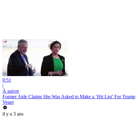
0:51
|
À suivre
Former Aide Claims She Was Asked to Make a ‘Hit List’ For Trump
Veuer
il y a 3 ans