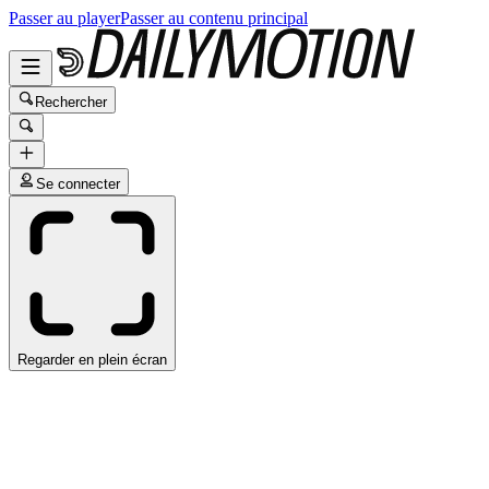
Passer au player
Passer au contenu principal
Rechercher
Se connecter
Regarder en plein écran