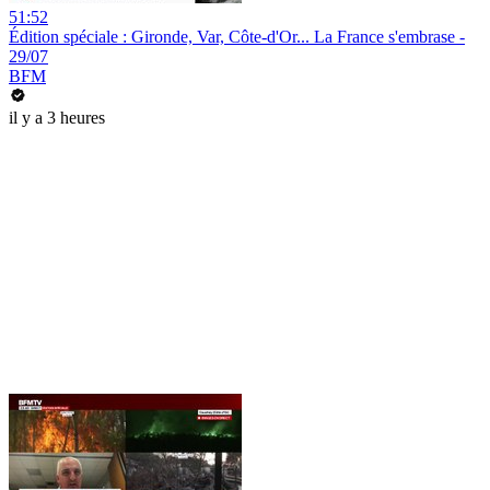
51:52
Édition spéciale : Gironde, Var, Côte-d'Or... La France s'embrase -
29/07
BFM
il y a 3 heures