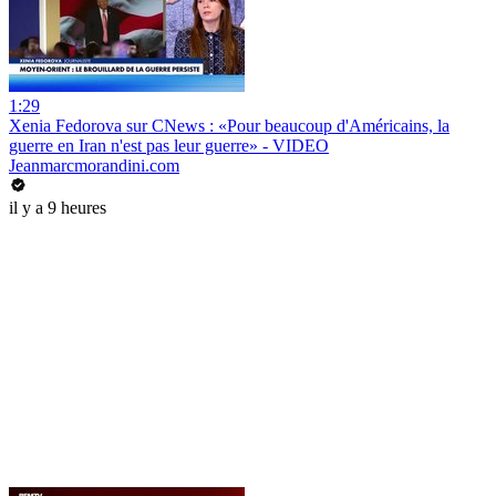
1:29
Xenia Fedorova sur CNews : «Pour beaucoup d'Américains, la
guerre en Iran n'est pas leur guerre» - VIDEO
Jeanmarcmorandini.com
il y a 9 heures