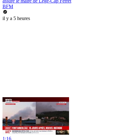
assure le maire de Lège-Cap Ferret
BFM
il y a 5 heures
1:16