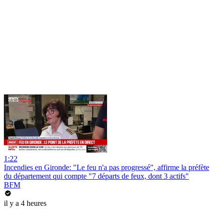
1:22
Incendies en Gironde: "Le feu n'a pas progressé", affirme la préfète
du département qui compte "7 départs de feux, dont 3 actifs"
BFM
il y a 4 heures