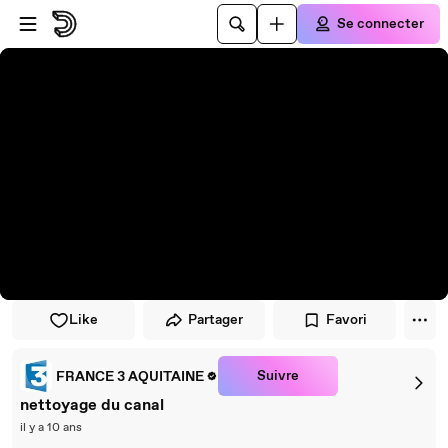
Passer au player
Passer au contenu principal
Se connecter
Like
Partager
Favori
Suivre
FRANCE 3 AQUITAINE
nettoyage du canal
il y a 10 ans