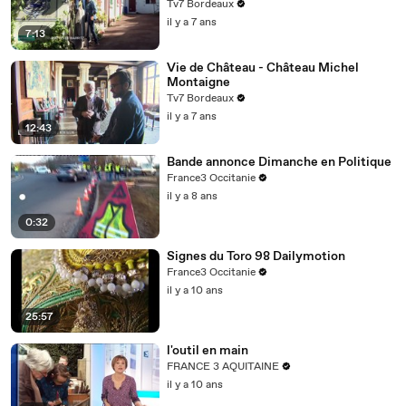
Tv7 Bordeaux
il y a 7 ans
7:13
Vie de Château - Château Michel
Montaigne
Tv7 Bordeaux
il y a 7 ans
12:43
Bande annonce Dimanche en Politique
France3 Occitanie
il y a 8 ans
0:32
Signes du Toro 98 Dailymotion
France3 Occitanie
il y a 10 ans
25:57
l'outil en main
FRANCE 3 AQUITAINE
il y a 10 ans