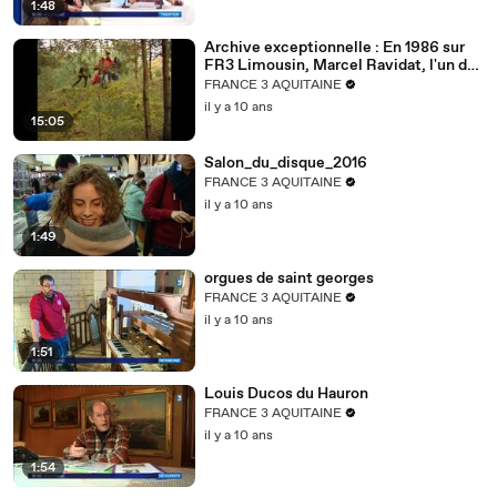
1:48
Archive exceptionnelle : En 1986 sur
FR3 Limousin, Marcel Ravidat, l'un des
découvreur de la grotte de Lascaux
FRANCE 3 AQUITAINE
il y a 10 ans
15:05
Salon_du_disque_2016
FRANCE 3 AQUITAINE
il y a 10 ans
1:49
orgues de saint georges
FRANCE 3 AQUITAINE
il y a 10 ans
1:51
Louis Ducos du Hauron
FRANCE 3 AQUITAINE
il y a 10 ans
1:54