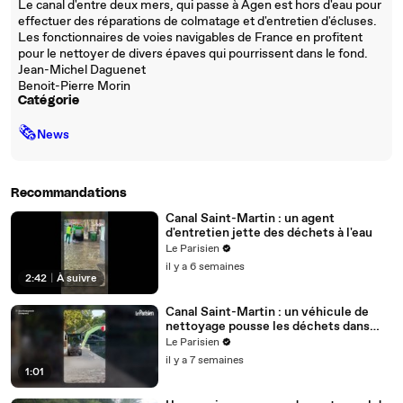
Le canal d'entre deux mers, qui passe à Agen est hors d'eau pour
effectuer des réparations de colmatage et d'entretien d'écluses.
Les fonctionnaires de voies navigables de France en profitent
pour le nettoyer de divers épaves qui pourrissent dans le fond.
Jean-Michel Daguenet
Benoit-Pierre Morin
Catégorie
🗞
News
Recommandations
Canal Saint-Martin : un agent
d'entretien jette des déchets à l'eau
Le Parisien
il y a 6 semaines
2:42
|
À suivre
Canal Saint-Martin : un véhicule de
nettoyage pousse les déchets dans
l'eau
Le Parisien
il y a 7 semaines
1:01