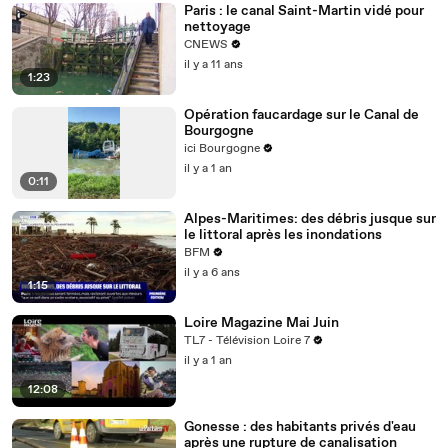
Paris : le canal Saint-Martin vidé pour
nettoyage
CNEWS
il y a 11 ans
1:23
Opération faucardage sur le Canal de
Bourgogne
ici Bourgogne
il y a 1 an
0:11
Alpes-Maritimes: des débris jusque sur
le littoral après les inondations
BFM
il y a 6 ans
1:15
Loire Magazine Mai Juin
TL7 - Télévision Loire 7
il y a 1 an
12:08
Gonesse : des habitants privés d'eau
après une rupture de canalisation