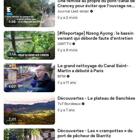
Une remise au propre du pont-canal de
Crancey pour éviter que l’ouvrage ne
se dégrade davantage
Journal L'est-éclair
il y a 2 mois
1:35
[#Reportage] Nzeng Ayong : le bassin
versant qui déborde faute d’entretien
GMTTV
il y a 9 mois
3:14
Le grand nettoyage du Canal Saint-
Martin a débuté à Paris
BFM
il y a 11 ans
1:07
Découvertes - Le plateau de Sanchèse
Tv7 Bordeaux
il y a 7 ans
7:01
Découvertes - Les « crampottes » du
port de pêcheur de Biarritz