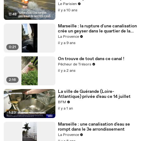
Le Parisien
il y a 10 ans
0:48
Marseille : la rupture d'une canalisation
crée un geyser dans le quartier de la
Rose
La Provence
il y a 9 ans
0:21
On trouve de tout dans ce canal !
Pêcheur de Trésors
il y a 2 ans
2:16
La ville de Guérande (Loire-
Atlantique) privée d'eau ce 14 juillet
BFM
il y a 1 an
1:23
Marseille : une canalisation d'eau se
rompt dans le 3e arrondissement
La Provence