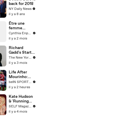
Women, Gays,
back for 2018
& Minorites
NY Daily News
il y a 8 ans
Être une
femme
autiste et
Cynthia Enparle
TDAH
il y a 2 mois
Richard
Gadd's Starter
Pack of
The New Yorker
Cultural
il y a 3 mois
Essentials |
The New
Life After
Yorker
Mourinho:
Benfica's
beIN SPORTS USA
Road Back to
il y a 2 heures
Glory
Kate Hudson
& 'Running
Point' Cast
SELF Magazine
Compete in
il y a 4 mois
an Arcade
Battle