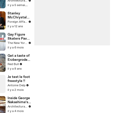
Goldblum's
Architectural Digest
Playful Guest
il y a 5 semaines
House
Stanley
McChrystal
on U.S.
Foreign Affairs
Military
il y a 12 ans
Strategy
Gay Figure
Skaters Pave
Their Own
The New Yorker
Way in
il y a 6 mois
“Icebreakers”
Get a taste of
Erzbergrodeo
Red Bull Hare
Red Bull
Scramble. |
il y a 8 ans
Enduro 2018
Je test le foot
freestyle !!
Antoine Delp
il y a 2 mois
Inside George
Nakashima’s
Japanese-
Architectural Digest
Style Home &
il y a 4 mois