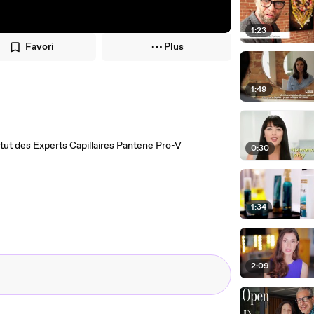
1:23
Favori
Plus
1:49
itut des Experts Capillaires Pantene Pro-V
0:30
1:34
2:09