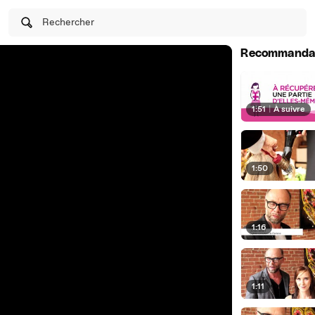
Rechercher
Recommanda
1:51
|
À suivre
1:50
1:16
1:11