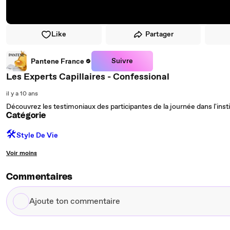
Like
Partager
Suivre
Pantene France
Les Experts Capillaires - Confessional
il y a 10 ans
Découvrez les testimoniaux des participantes de la journée dans l'inst
Catégorie
🛠️
Style De Vie
Voir moins
Commentaires
Ajoute
ton
commentaire