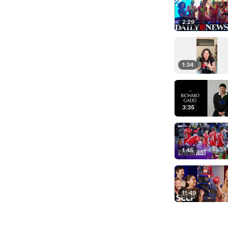
2:29
1:34
3:35
1:45
11:49