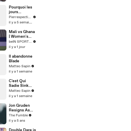
Workshop
Pourquoi les
jours
s'appellent
Pierrespectives
ainsi ?
il y a 5 semaines
Mali vs Ghana
| Women's
Africa Cup of
beIN SPORTS USA
Nations
il y a 1 jour
EXTENDED
HIGHLIGHTS |
Il abandonne
08/06/2026 |
Blade
bien SPORTS
Matteo Sapin
USA
il y a 1 semaine
C'est Qui
Sadie Sink
dans Spider-
Matteo Sapin
Man ?
il y a 1 semaine
Jon Gruden
Resigns As
Raiders Coach
The Fumble
After Leaked
il y a 5 ans
Emails Of Him
Offending
Double Dare is