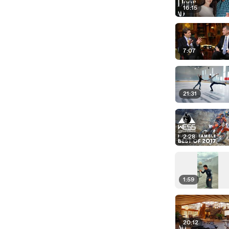
16:15
7:07
21:31
2:28
1:59
20:12