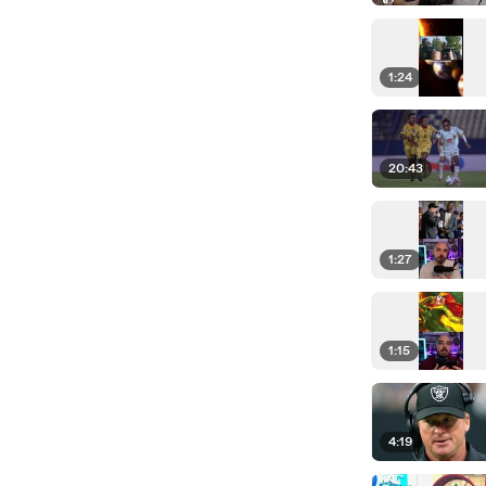
1:24
20:43
1:27
1:15
4:19