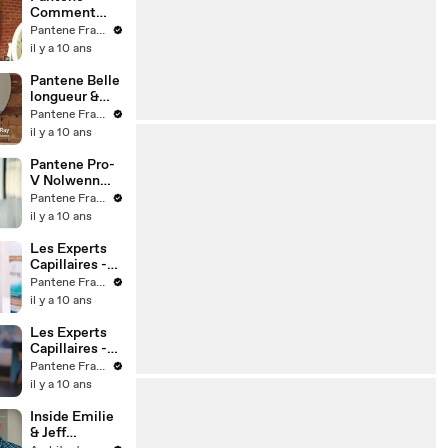
Comment
réaliser un
Pantene France
chignon bas
il y a 10 ans
de côté
Pantene Belle
longueur &
Lisa Ray --
Pantene France
Une
il y a 10 ans
croissance
réussie
Pantene Pro-
ensemble
V Nolwenn
Reveal
Pantene France
il y a 10 ans
Les Experts
Capillaires -
Best Of
Pantene France
il y a 10 ans
Les Experts
Capillaires -
Les 2 visages
Pantene France
Pantene Pro-
il y a 10 ans
V
Inside Emilie
& Jeff