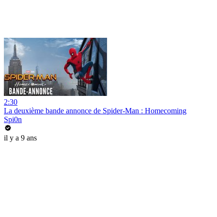
2:30
La deuxième bande annonce de Spider-Man : Homecoming
Spi0n
il y a 9 ans