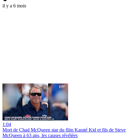
il y a 6 mois
1:04
Mort de Chad McQueen star du film Karaté Kid et fils de Steve
McQueen à 63 ans, les causes révélées