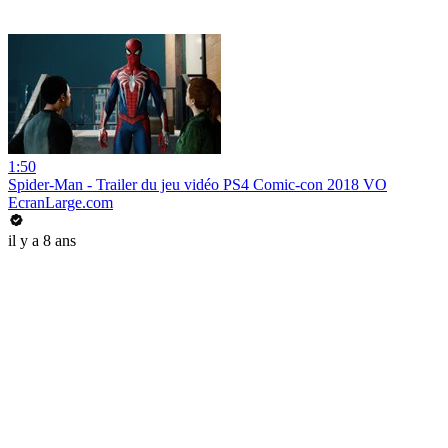
1:50
Spider-Man - Trailer du jeu vidéo PS4 Comic-con 2018 VO
EcranLarge.com
il y a 8 ans