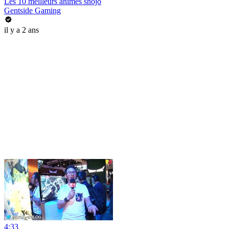
Les 10 meilleurs animes shôjo
Gentside Gaming
il y a 2 ans
4:33