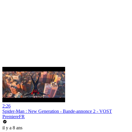
2:26
Spider-Man : New Generation - Bande-annonce 2 - VOST
PremiereFR
il y a 8 ans