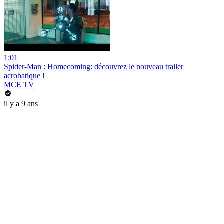
1:01
Spider-Man : Homecoming: découvrez le nouveau trailer
acrobatique !
MCE TV
il y a 9 ans