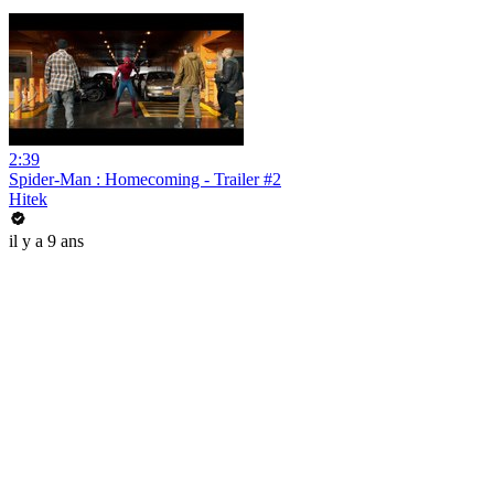
2:39
Spider-Man : Homecoming - Trailer #2
Hitek
il y a 9 ans