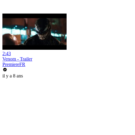
2:43
Venom - Trailer
PremiereFR
il y a 8 ans