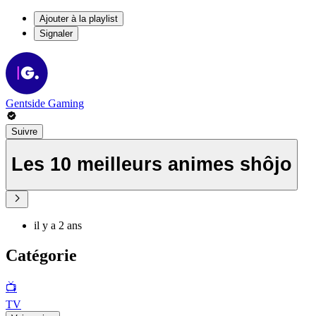
Ajouter à la playlist
Signaler
Gentside Gaming
Suivre
Les 10 meilleurs animes shôjo
il y a 2 ans
Catégorie
📺
TV