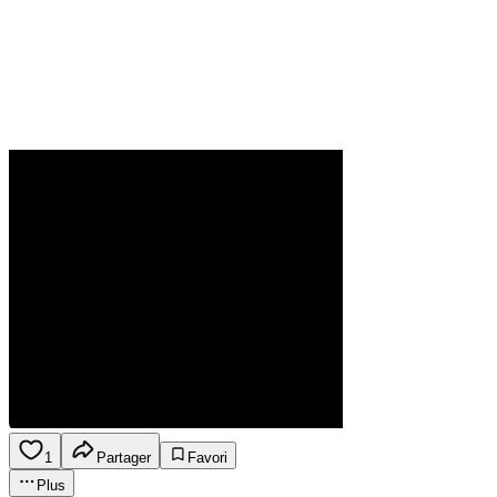
1
Partager
Favori
Plus