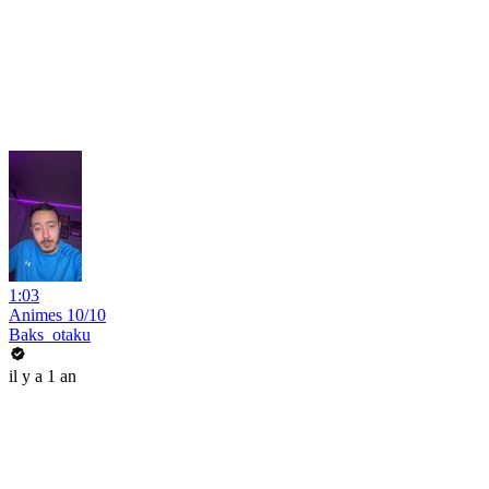
1:03
Animes 10/10
Baks_otaku
il y a 1 an