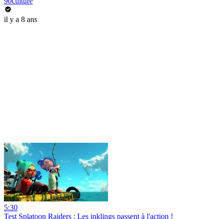
90culture
il y a 8 ans
5:30
Test Splatoon Raiders : Les inklings passent à l'action !