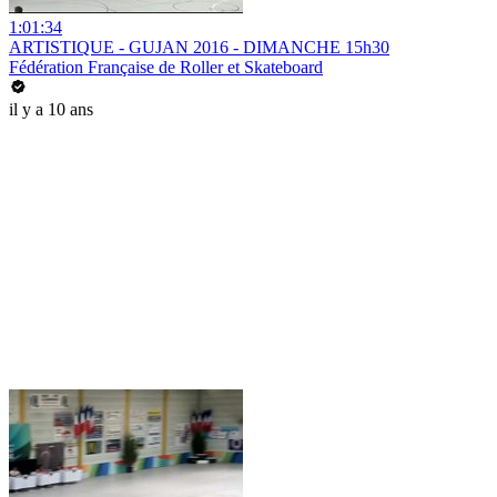
1:01:34
ARTISTIQUE - GUJAN 2016 - DIMANCHE 15h30
Fédération Française de Roller et Skateboard
il y a 10 ans