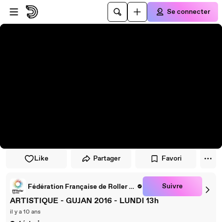
Passer au player
Passer au contenu principal
Se connecter
Like
Partager
Favori
Suivre
Fédération Française de Roller et Skateboard
ARTISTIQUE - GUJAN 2016 - LUNDI 13h
il y a 10 ans