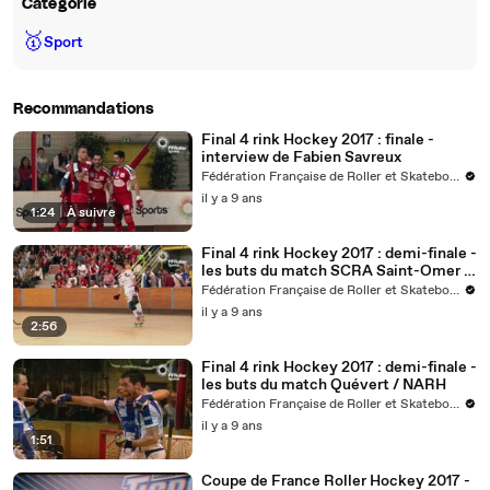
Catégorie
🥇
Sport
Recommandations
Final 4 rink Hockey 2017 : finale -
interview de Fabien Savreux
Fédération Française de Roller et Skateboard
il y a 9 ans
1:24
|
À suivre
Final 4 rink Hockey 2017 : demi-finale -
les buts du match SCRA Saint-Omer /
La Vendéenne
Fédération Française de Roller et Skateboard
il y a 9 ans
2:56
Final 4 rink Hockey 2017 : demi-finale -
les buts du match Quévert / NARH
Fédération Française de Roller et Skateboard
il y a 9 ans
1:51
Coupe de France Roller Hockey 2017 -