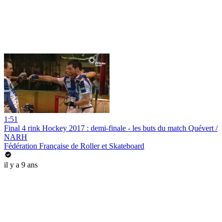
1:51
Final 4 rink Hockey 2017 : demi-finale - les buts du match Quévert /
NARH
Fédération Française de Roller et Skateboard
il y a 9 ans