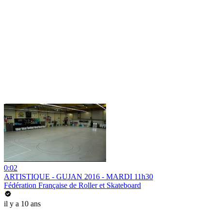
0:02
ARTISTIQUE - GUJAN 2016 - MARDI 11h30
Fédération Française de Roller et Skateboard
il y a 10 ans