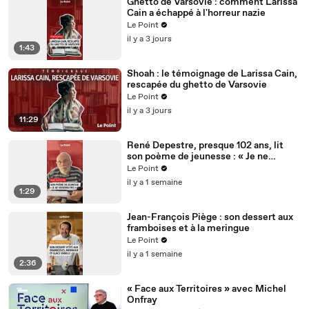
Ghetto de Varsovie : comment Larissa
Cain a échappé à l'horreur nazie
Le Point
il y a 3 jours
1:43
Shoah : le témoignage de Larissa Cain,
rescapée du ghetto de Varsovie
Le Point
il y a 3 jours
11:29
René Depestre, presque 102 ans, lit
son poème de jeunesse : « Je ne
viendrai pas »
Le Point
il y a 1 semaine
1:29
Jean-François Piège : son dessert aux
framboises et à la meringue
Le Point
il y a 1 semaine
2:36
« Face aux Territoires » avec Michel
Onfray