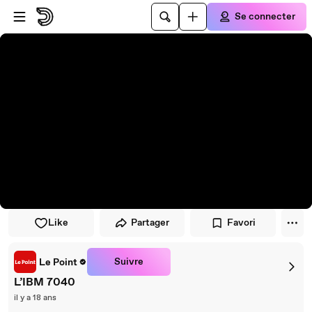
Passer au player
Passer au contenu principal
Se connecter
Like
Partager
Favori
Suivre
Le Point
L’IBM 7040
il y a 18 ans