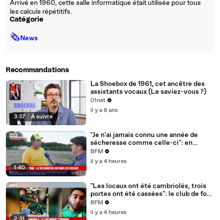
Arrivé en 1960, cette salle informatique était utilisée pour tous
les calculs répétitifs.
Catégorie
🗞
News
Recommandations
La Shoebox de 1961, cet ancêtre des
assistants vocaux (Le saviez-vous ?)
01net
il y a 6 ans
3:37
|
À suivre
"Je n'ai jamais connu une année de
sécheresse comme celle-ci": en
Charente-Maritime, à cause de la
BFM
sécheresse, l'herbe de cette prairie
il y a 4 heures
n'est plus comestible pour les vaches
1:40
depuis le 1er juin
"Les locaux ont été cambriolés, trois
portes ont été cassées": le club de foot
de Champfleur victime d'un
BFM
cambriolage
il y a 4 heures
2:31