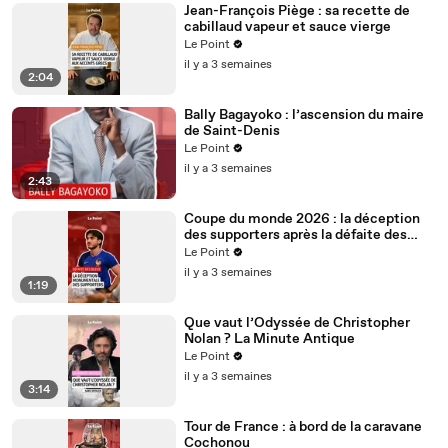
Jean-François Piège : sa recette de
cabillaud vapeur et sauce vierge
Le Point
il y a 3 semaines
2:04
Bally Bagayoko : l’ascension du maire
de Saint-Denis
Le Point
il y a 3 semaines
2:43
Coupe du monde 2026 : la déception
des supporters après la défaite des
Bleus
Le Point
il y a 3 semaines
1:19
Que vaut l’Odyssée de Christopher
Nolan ? La Minute Antique
Le Point
il y a 3 semaines
3:14
Tour de France : à bord de la caravane
Cochonou