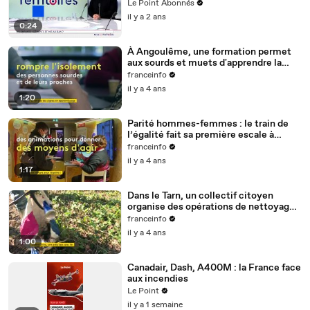
Le Point Abonnés
il y a 2 ans
0:24
À Angoulême, une formation permet
aux sourds et muets d'apprendre la
langue des signes
franceinfo
il y a 4 ans
1:20
Parité hommes-femmes : le train de
l’égalité fait sa première escale à
Nantes
franceinfo
il y a 4 ans
1:17
Dans le Tarn, un collectif citoyen
organise des opérations de nettoyage
de la rivière Cérou
franceinfo
il y a 4 ans
1:00
Canadair, Dash, A400M : la France face
aux incendies
Le Point
il y a 1 semaine