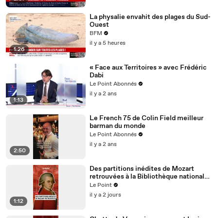
La physalie envahit des plages du Sud-
Ouest
BFM
il y a 5 heures
1:26
« Face aux Territoires » avec Frédéric
Dabi
Le Point Abonnés
il y a 2 ans
1:13
Le French 75 de Colin Field meilleur
barman du monde
Le Point Abonnés
il y a 2 ans
2:50
Des partitions inédites de Mozart
retrouvées à la Bibliothèque nationale
de France
Le Point
il y a 2 jours
1:12