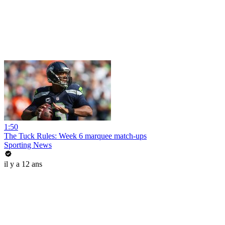
1:50
The Tuck Rules: Week 6 marquee match-ups
Sporting News
il y a 12 ans