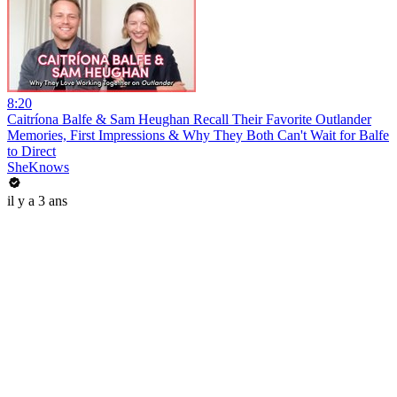
8:20
Caitríona Balfe & Sam Heughan Recall Their Favorite Outlander
Memories, First Impressions & Why They Both Can't Wait for Balfe
to Direct
SheKnows
il y a 3 ans