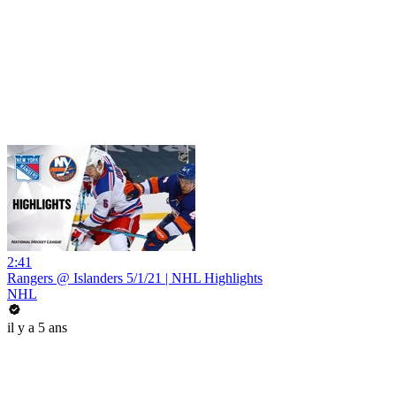
2:41
Rangers @ Islanders 5/1/21 | NHL Highlights
NHL
il y a 5 ans