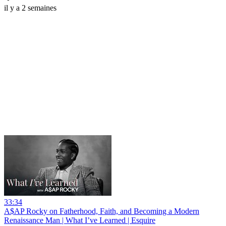
il y a 2 semaines
33:34
A$AP Rocky on Fatherhood, Faith, and Becoming a Modern
Renaissance Man | What I’ve Learned | Esquire