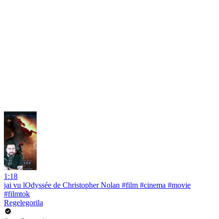
1:18
jai vu lOdyssée de Christopher Nolan #film #cinema #movie
#filmtok
Regelegorila