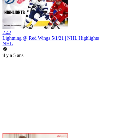
2:42
Lightning @ Red Wings 5/1/21 | NHL Highlights
NHL
il y a 5 ans