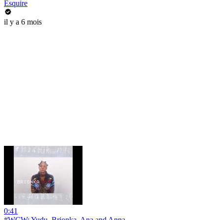
Esquire
il y a 6 mois
0:41
#WCW: Yudu, Brionka, Ana and Anna