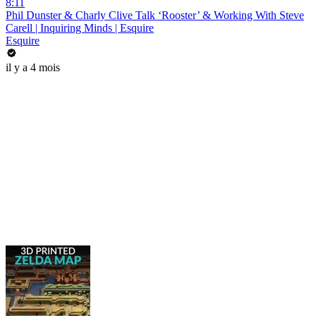
8:11
Phil Dunster & Charly Clive Talk ‘Rooster’ & Working With Steve
Carell | Inquiring Minds | Esquire
Esquire
il y a 4 mois