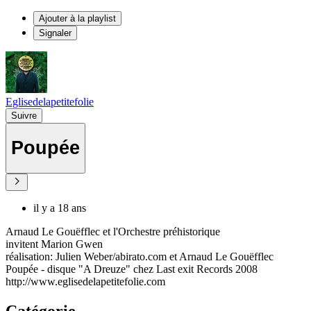
Ajouter à la playlist
Signaler
Eglisedelapetitefolie
Suivre
Poupée
il y a 18 ans
Arnaud Le Gouëfflec et l'Orchestre préhistorique
invitent Marion Gwen
réalisation: Julien Weber/abirato.com et Arnaud Le Gouëfflec
Poupée - disque "A Dreuze" chez Last exit Records 2008
http://www.eglisedelapetitefolie.com
Catégorie