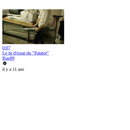
0:07
Le tir d'essai du "Patator"
Rue89
il y a 11 ans