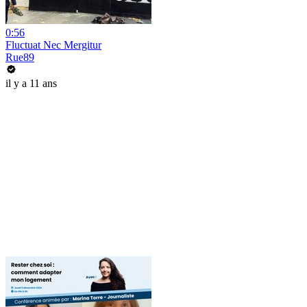
0:56
Fluctuat Nec Mergitur
Rue89
il y a 11 ans