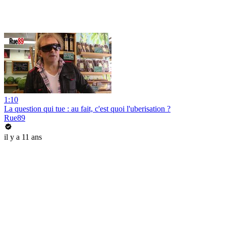
1:10
La question qui tue : au fait, c'est quoi l'uberisation ?
Rue89
il y a 11 ans