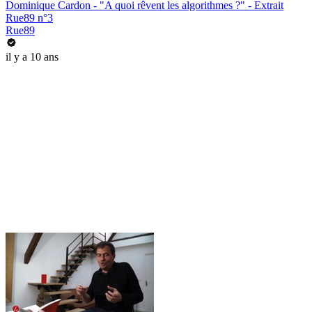
Dominique Cardon - "A quoi rêvent les algorithmes ?" - Extrait
Rue89 n°3
Rue89
il y a 10 ans