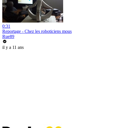
0:31
Reportage - Chez les roboticiens mous
Rue89
il y a 11 ans