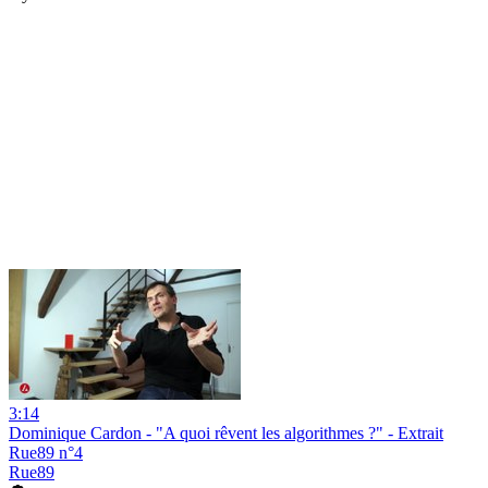
3:14
Dominique Cardon - "A quoi rêvent les algorithmes ?" - Extrait
Rue89 n°4
Rue89