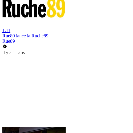
1:11
Rue89 lance la Ruche89
Rue89
il y a 11 ans