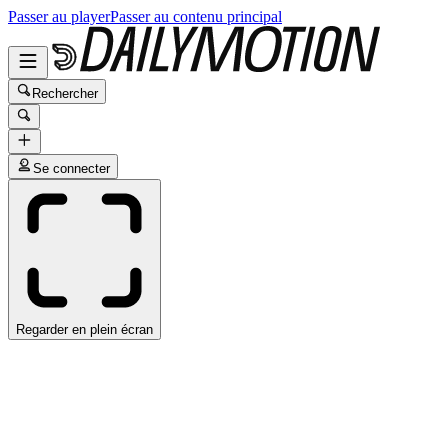
Passer au player
Passer au contenu principal
Rechercher
Se connecter
Regarder en plein écran