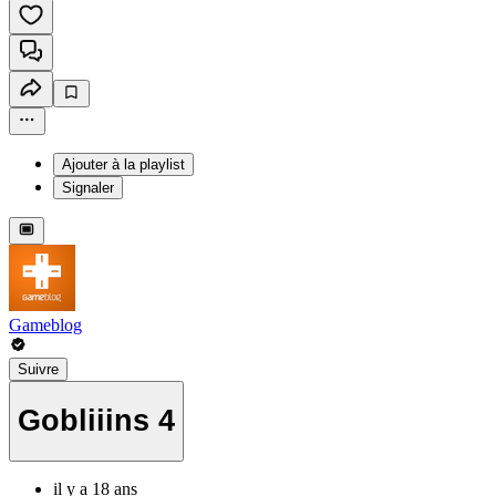
Ajouter à la playlist
Signaler
Gameblog
Suivre
Gobliiins 4
il y a 18 ans