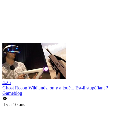
4:25
Ghost Recon Wildlands, on y a joué... Est-il stupéfiant ?
Gameblog
il y a 10 ans