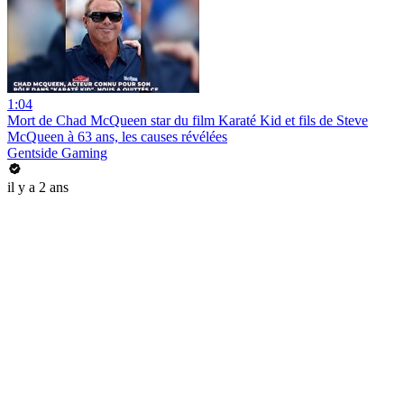
1:04
Mort de Chad McQueen star du film Karaté Kid et fils de Steve
McQueen à 63 ans, les causes révélées
Gentside Gaming
il y a 2 ans