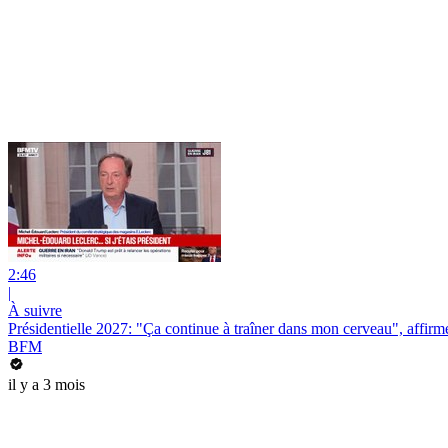
2:46
|
À suivre
Présidentielle 2027: "Ça continue à traîner dans mon cerveau", affi
BFM
il y a 3 mois