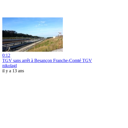
0:12
TGV sans arrêt à Besançon Franche-Comté TGV
nikolagl
il y a 13 ans