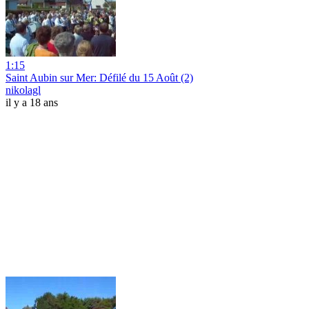
1:15
Saint Aubin sur Mer: Défilé du 15 Août (2)
nikolagl
il y a 18 ans