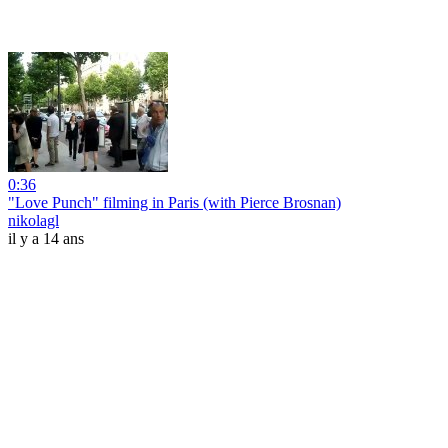
0:36
"Love Punch" filming in Paris (with Pierce Brosnan)
nikolagl
il y a 14 ans