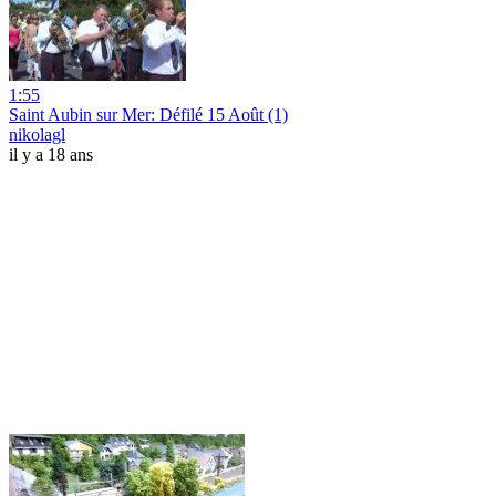
1:55
Saint Aubin sur Mer: Défilé 15 Août (1)
nikolagl
il y a 18 ans