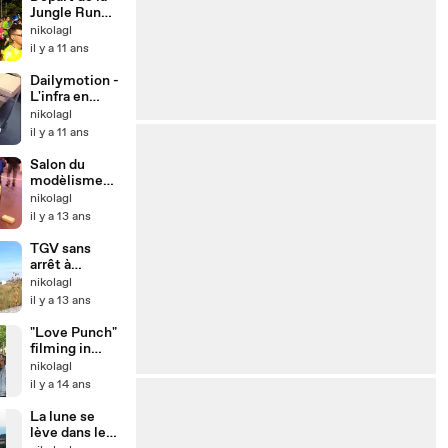
Jungle Run
2015 à
nikolagl
Besançon
il y a 11 ans
Dailymotion -
L'infra en
2006
nikolagl
il y a 11 ans
Salon du
modèlisme
2013 -
nikolagl
Valdahon
il y a 13 ans
TGV sans
arrêt à
Besançon
nikolagl
Franche-
il y a 13 ans
Comté TGV
"Love Punch"
filming in
Paris (with
nikolagl
Pierce
il y a 14 ans
Brosnan)
La lune se
lève dans le