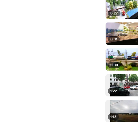
0:27
0:31
0:38
1:22
1:13