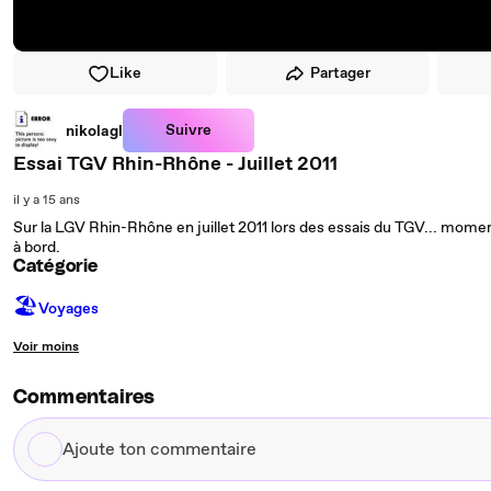
Like
Partager
Suivre
nikolagl
Essai TGV Rhin-Rhône - Juillet 2011
il y a 15 ans
Sur la LGV Rhin-Rhône en juillet 2011 lors des essais du TGV... momen
à bord.
Catégorie
🏖
Voyages
Voir moins
Commentaires
Ajoute
ton