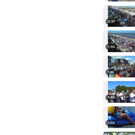
2:37
1:30
1:15
1:55
1:02