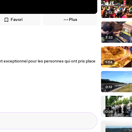
2:13
Favori
Plus
7:33
t exceptionnel pour les personnes qui ont pris place
1:04
0:12
0:36