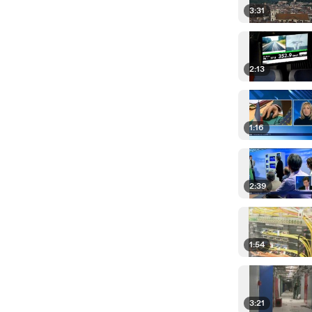
3:31
2:13
1:16
2:39
1:54
3:21