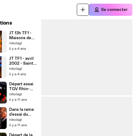
Se connecter
tions
JT 13h TF1 -
Maisons de
famille à Saint
nikolagl
Aubin sur Mer
il y a 4 ans
(Calvados)
JT TF1 - avril
2002 - Saint
Aubin sur Mer
nikolagl
(14750)
il y a 4 ans
Départ essai
TGV Rhin-
Rhône
nikolagl
il y a 11 ans
Dans la rame
d'essai du
TGV Rhin-
nikolagl
Rhône
il y a 11 ans
Départ de la