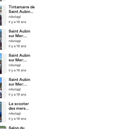
d'un
datacenter
Tintamarre de
Saint Aubin
sur Mer (15
nikolagl
Août 2008)
il y a 18 ans
Saint Aubin
sur Mer:
Défilé du 15
nikolagl
Août (3)
il y a 18 ans
Saint Aubin
sur Mer:
Défilé du 15
nikolagl
Août (2)
il y a 18 ans
Saint Aubin
sur Mer:
Défilé 15 Août
nikolagl
(1)
il y a 18 ans
Le scooter
des mers
électrique
nikolagl
il y a 18 ans
Salon du