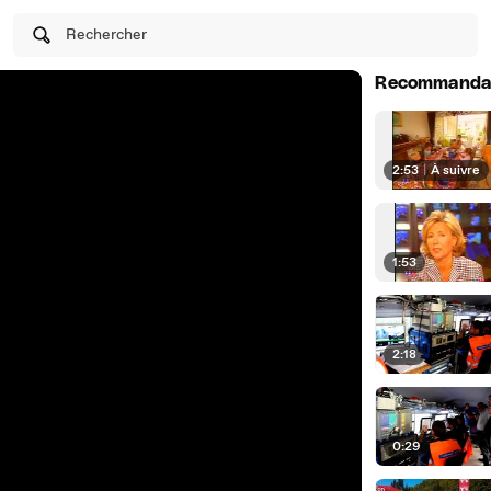
Rechercher
Recommanda
2:53
|
À suivre
1:53
2:18
0:29