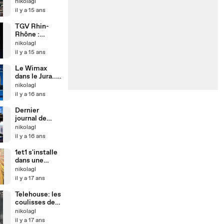
ciel de
nikolagl
Besançon
il y a 15 ans
TGV Rhin-
Rhône :
pointe à 354
nikolagl
km/h !
il y a 15 ans
Le Wimax
dans le Jura...
ce n'est pas
nikolagl
encore ça
il y a 16 ans
Dernier
journal de
Maxime
nikolagl
Guégnard sur
il y a 16 ans
France3
Franche-
1et1 s'installe
Comté
dans une
ancienne
nikolagl
usine
il y a 17 ans
nucléaire
Telehouse: les
coulisses de
la
nikolagl
construction
il y a 17 ans