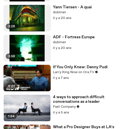
Yann Tiersen - A quai
dubman
il y a 20 ans
3:28
ADF - Fortress Europe
dubman
il y a 20 ans
3:58
If You Only Knew: Danny Pudi
Larry King Now on Ora.TV
il y a 7 ans
6:01
4 ways to approach difficult
conversations as a leader
Fast Company
il y a 5 ans
1:54
What a Pro Designer Buys at LA’s