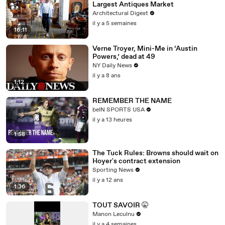
Largest Antiques Market
Architectural Digest
il y a 5 semaines
16:11
Verne Troyer, Mini-Me in ‘Austin
Powers,’ dead at 49
NY Daily News
il y a 8 ans
1:12
REMEMBER THE NAME
beIN SPORTS USA
il y a 13 heures
1:58
The Tuck Rules: Browns should wait on
Hoyer's contract extension
Sporting News
il y a 12 ans
1:36
TOUT SAVOIR 🤫
Manon Leculnu
il y a 4 semaines