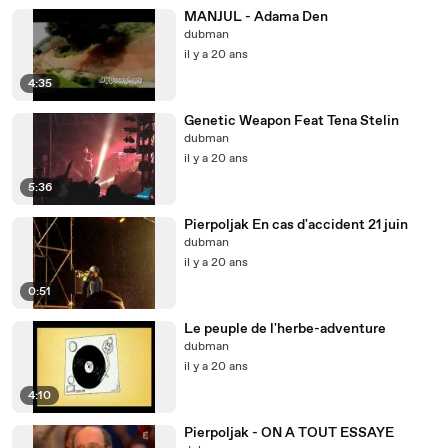
MANJUL - Adama Den
dubman
il y a 20 ans
4:35
Genetic Weapon Feat Tena Stelin
dubman
il y a 20 ans
5:36
Pierpoljak En cas d'accident 21 juin
dubman
il y a 20 ans
0:51
Le peuple de l'herbe-adventure
dubman
il y a 20 ans
4:10
Pierpoljak - ON A TOUT ESSAYE