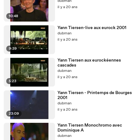
dubman
il y a 20 ans
10:48
Yann Tiersen-live aux eurock 2001
dubman
il y a 20 ans
9:39
Yann Tiersen aux eurockéennes
cascades
dubman
il y a 20 ans
5:23
Yann Tiersen - Printemps de Bourges
2001
dubman
il y a 20 ans
23:09
Yann Tiersen Monochromo avec
Dominique A
dubman