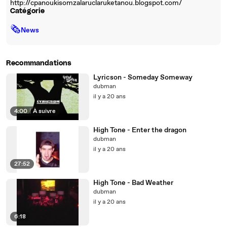
http://cpanoukisomzalaruclaruketanou.blogspot.com/
Catégorie
🗞
News
Recommandations
Lyricson - Someday Someway
dubman
il y a 20 ans
4:00
|
À suivre
High Tone - Enter the dragon
dubman
il y a 20 ans
27:52
High Tone - Bad Weather
dubman
il y a 20 ans
6:18