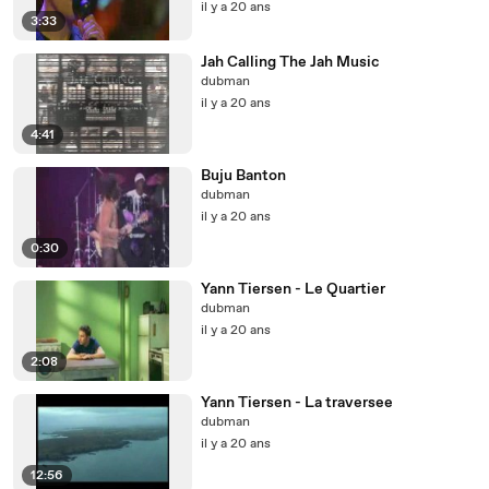
il y a 20 ans
3:33
Jah Calling The Jah Music
dubman
il y a 20 ans
4:41
Buju Banton
dubman
il y a 20 ans
0:30
Yann Tiersen - Le Quartier
dubman
il y a 20 ans
2:08
Yann Tiersen - La traversee
dubman
il y a 20 ans
12:56