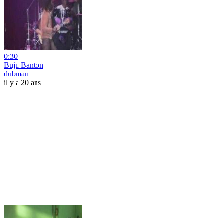
0:30
Buju Banton
dubman
il y a 20 ans