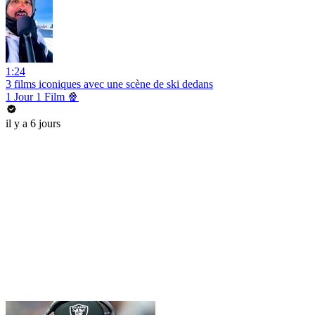
1:24
3 films iconiques avec une scène de ski dedans
1 Jour 1 Film 🍿
il y a 6 jours