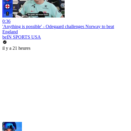
0:36
'Anything is possible' - Odegaard challenges Norway to beat
England
beIN SPORTS USA
il y a 21 heures