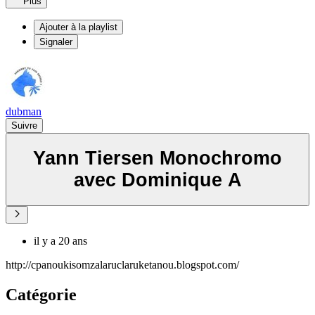
Plus
Ajouter à la playlist
Signaler
dubman
Suivre
Yann Tiersen Monochromo
avec Dominique A
il y a 20 ans
http://cpanoukisomzalaruclaruketanou.blogspot.com/
Catégorie