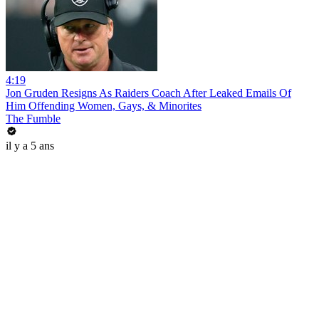
4:19
Jon Gruden Resigns As Raiders Coach After Leaked Emails Of
Him Offending Women, Gays, & Minorites
The Fumble
il y a 5 ans