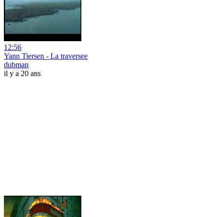
12:56
Yann Tiersen - La traversee
dubman
il y a 20 ans