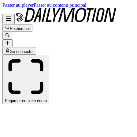
Passer au player
Passer au contenu principal
Rechercher
Se connecter
Regarder en plein écran