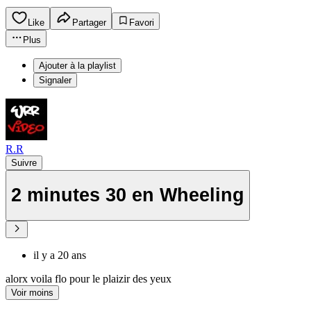
Like
Partager
Favori
Plus
Ajouter à la playlist
Signaler
R.R
Suivre
2 minutes 30 en Wheeling
il y a 20 ans
alorx voila flo pour le plaizir des yeux
Voir moins