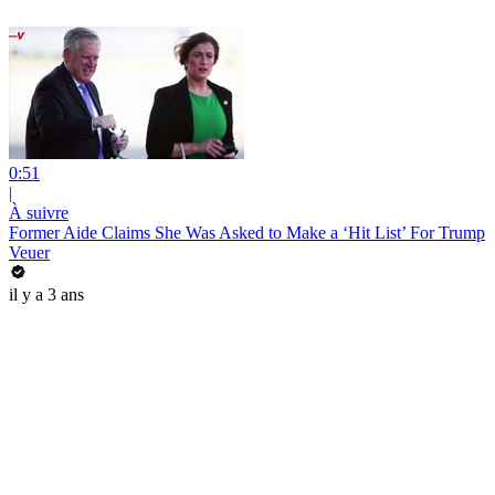
0:51
|
À suivre
Former Aide Claims She Was Asked to Make a ‘Hit List’ For Trump
Veuer
il y a 3 ans