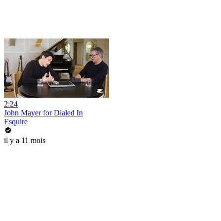
2:24
John Mayer for Dialed In
Esquire
il y a 11 mois