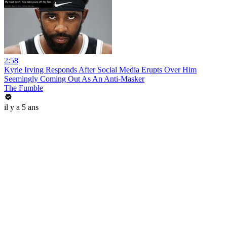
2:58
Kyrie Irving Responds After Social Media Erupts Over Him
Seemingly Coming Out As An Anti-Masker
The Fumble
il y a 5 ans