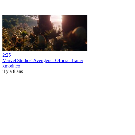
2:25
Marvel Studios' Avengers - Official Trailer
xmodneo
il y a 8 ans