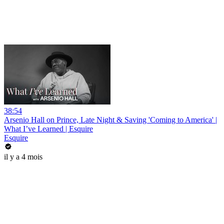
38:54
Arsenio Hall on Prince, Late Night & Saving 'Coming to America' |
What I’ve Learned | Esquire
Esquire
il y a 4 mois