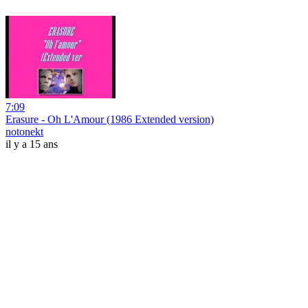
7:09
Erasure - Oh L'Amour (1986 Extended version)
notonekt
il y a 15 ans