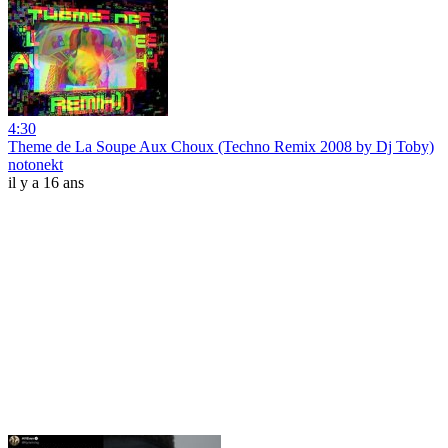
4:30
Theme de La Soupe Aux Choux (Techno Remix 2008 by Dj Toby)
notonekt
il y a 16 ans