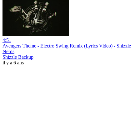
4:51
Avengers Theme - Electro Swing Remix (Lyrics Video) - Shizzle
Nerds
Shizzle Backup
il y a 6 ans