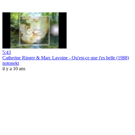
5:43
Catherine Ringer & Marc Lavoine - Qu'est-ce que t'es belle (1988)
notonekt
il y a 10 ans