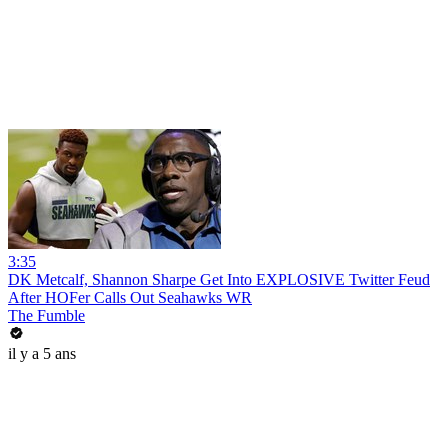
3:35
DK Metcalf, Shannon Sharpe Get Into EXPLOSIVE Twitter Feud
After HOFer Calls Out Seahawks WR
The Fumble
il y a 5 ans