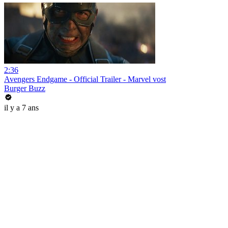
2:36
Avengers Endgame - Official Trailer - Marvel vost
Burger Buzz
il y a 7 ans