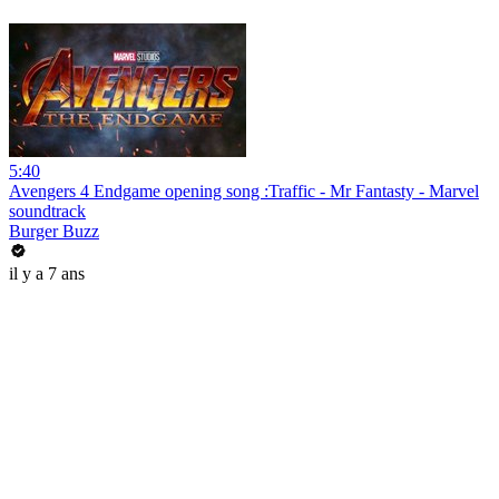
5:40
Avengers 4 Endgame opening song :Traffic - Mr Fantasty - Marvel
soundtrack
Burger Buzz
il y a 7 ans