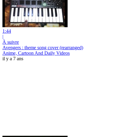
1:44
|
À suivre
Avengers : theme song cover (rearranged)
Anime, Cartoon And Daily Videos
il y a 7 ans