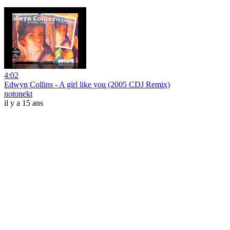
4:02
Edwyn Collins - A girl like you (2005 CDJ Remix)
notonekt
il y a 15 ans