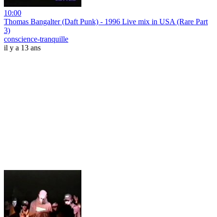
10:00
Thomas Bangalter (Daft Punk) - 1996 Live mix in USA (Rare Part
3)
conscience-tranquille
il y a 13 ans