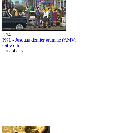
5:54
PNL - Jusquau dernier gramme (AMV)
daftworld
il y a 4 ans