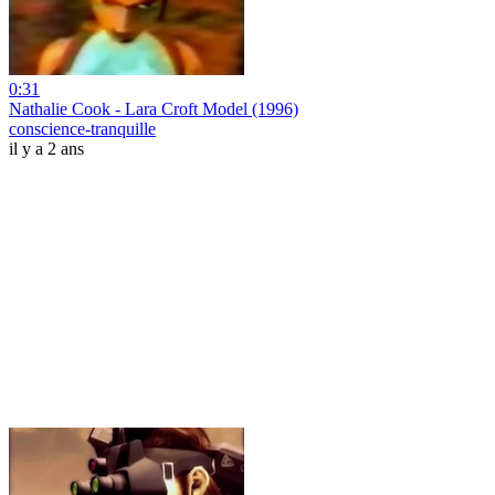
0:31
Nathalie Cook - Lara Croft Model (1996)
conscience-tranquille
il y a 2 ans