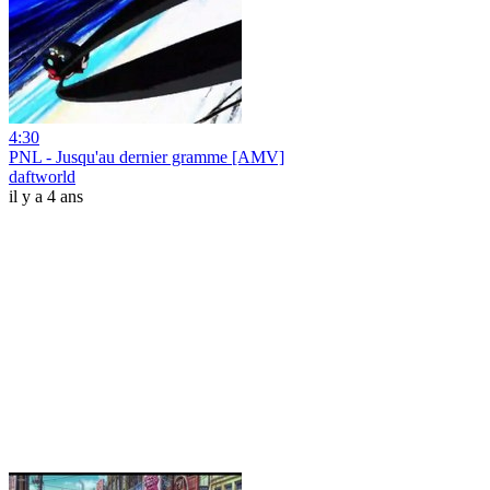
4:30
PNL - Jusqu'au dernier gramme [AMV]
daftworld
il y a 4 ans