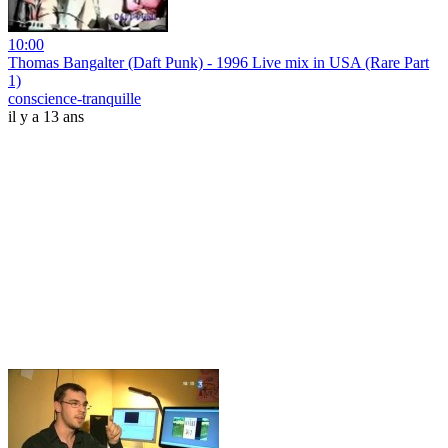
10:00
Thomas Bangalter (Daft Punk) - 1996 Live mix in USA (Rare Part
1)
conscience-tranquille
il y a 13 ans