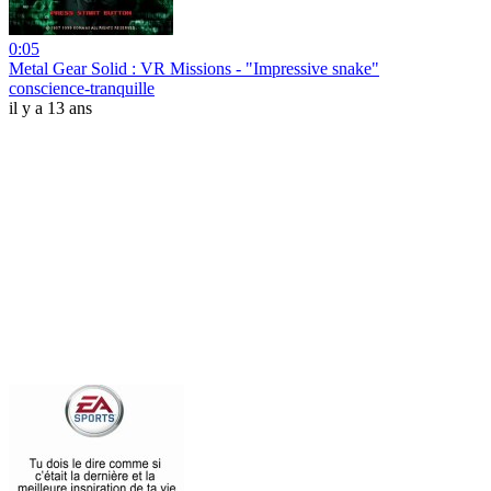
0:05
Metal Gear Solid : VR Missions - "Impressive snake"
conscience-tranquille
il y a 13 ans