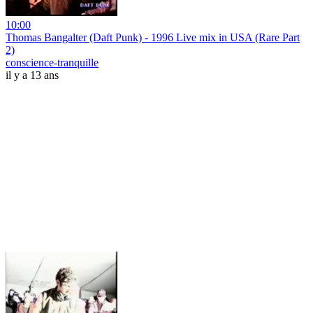
10:00
Thomas Bangalter (Daft Punk) - 1996 Live mix in USA (Rare Part
2)
conscience-tranquille
il y a 13 ans