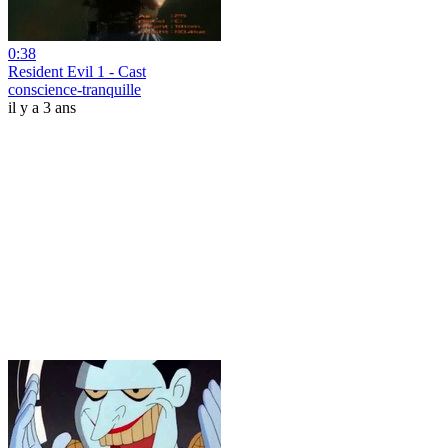
0:38
Resident Evil 1 - Cast
conscience-tranquille
il y a 3 ans