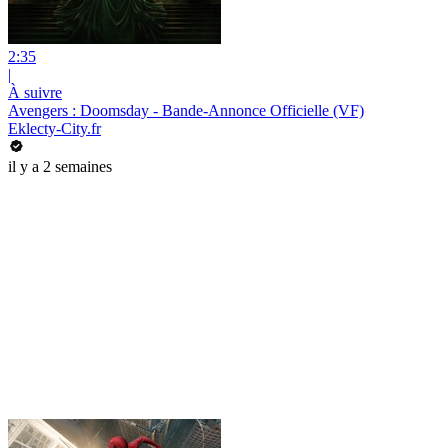
2:35
|
À suivre
Avengers : Doomsday - Bande-Annonce Officielle (VF)
Eklecty-City.fr
il y a 2 semaines