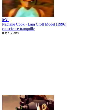
0:31
Nathalie Cook - Lara Croft Model (1996)
conscience-tranquille
il y a 2 ans