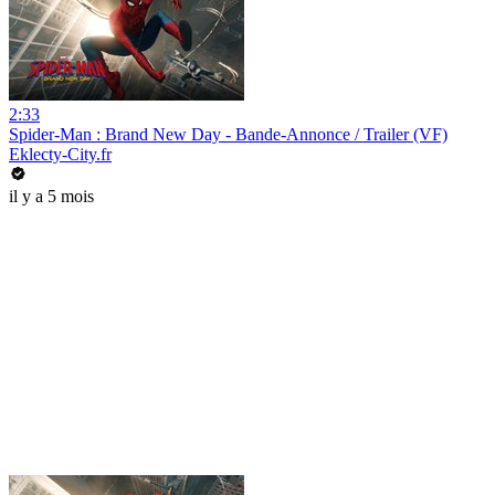
2:33
Spider-Man : Brand New Day - Bande-Annonce / Trailer (VF)
Eklecty-City.fr
il y a 5 mois