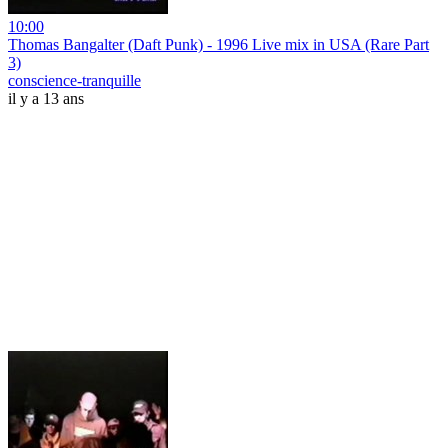
10:00
Thomas Bangalter (Daft Punk) - 1996 Live mix in USA (Rare Part
3)
conscience-tranquille
il y a 13 ans