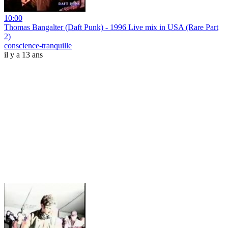
10:00
Thomas Bangalter (Daft Punk) - 1996 Live mix in USA (Rare Part
2)
conscience-tranquille
il y a 13 ans