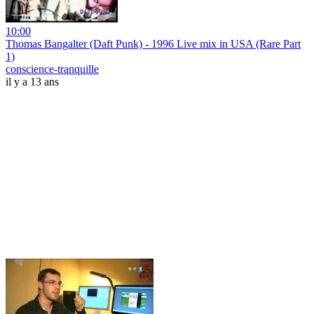
10:00
Thomas Bangalter (Daft Punk) - 1996 Live mix in USA (Rare Part
1)
conscience-tranquille
il y a 13 ans