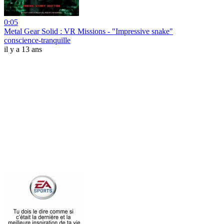
0:05
Metal Gear Solid : VR Missions - "Impressive snake"
conscience-tranquille
il y a 13 ans