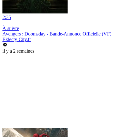
2:35
|
À suivre
Avengers : Doomsday - Bande-Annonce Officielle (VF)
Eklecty-City.fr
il y a 2 semaines