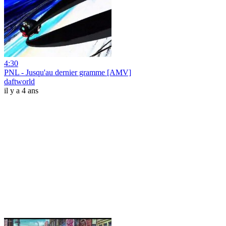
4:30
PNL - Jusqu'au dernier gramme [AMV]
daftworld
il y a 4 ans