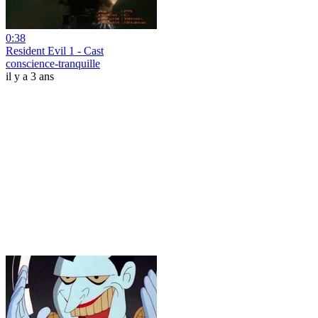
0:38
Resident Evil 1 - Cast
conscience-tranquille
il y a 3 ans