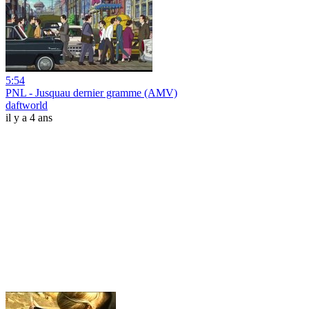
5:54
PNL - Jusquau dernier gramme (AMV)
daftworld
il y a 4 ans