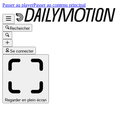
Passer au player
Passer au contenu principal
Rechercher
Se connecter
Regarder en plein écran