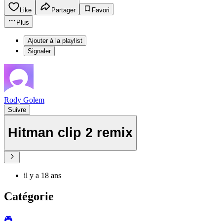
Like
Partager
Favori
Plus
Ajouter à la playlist
Signaler
Rody Golem
Suivre
Hitman clip 2 remix
il y a 18 ans
Catégorie
🎮️