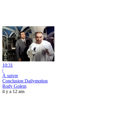
10:31
|
À suivre
Conclusion Dailymotion
Rody Golem
il y a 12 ans