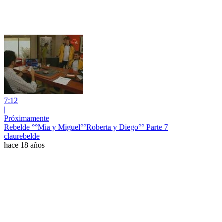
7:12
|
Próximamente
Rebelde °°Mia y Miguel°°Roberta y Diego°° Parte 7
claurebelde
hace 18 años