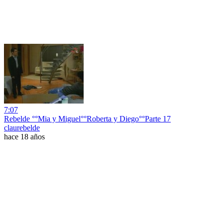
7:07
Rebelde °°Mia y Miguel°°Roberta y Diego°°Parte 17
claurebelde
hace 18 años