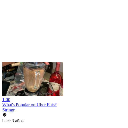
1:00
What's Popular on Uber Eats?
Stringr
hace 3 años