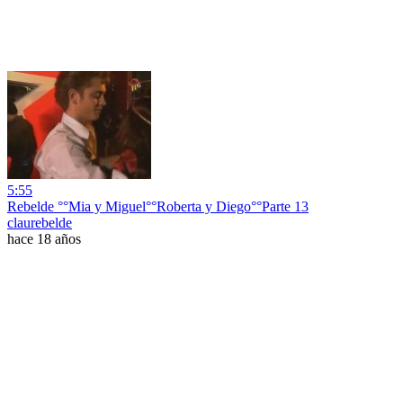
5:55
Rebelde °°Mia y Miguel°°Roberta y Diego°°Parte 13
claurebelde
hace 18 años