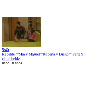
5:40
Rebelde °°Mia y Miguel°°Roberta y Diego°° Parte 9
claurebelde
hace 18 años