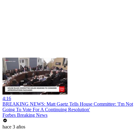
4:16
BREAKING NEWS: Matt Gaetz Tells House Committee: 'I'm Not
Going To Vote For A Continuing Resolution'
Forbes Breaking News
hace 3 años