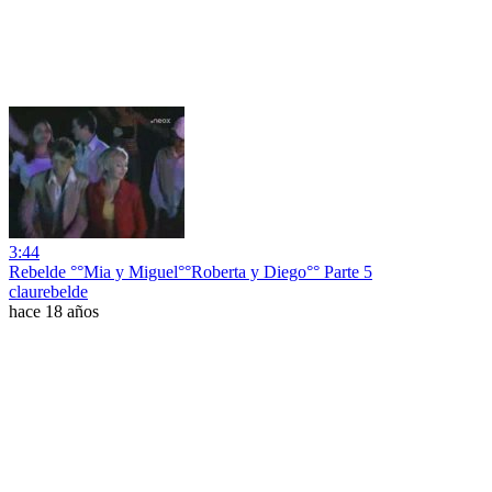
3:44
Rebelde °°Mia y Miguel°°Roberta y Diego°° Parte 5
claurebelde
hace 18 años