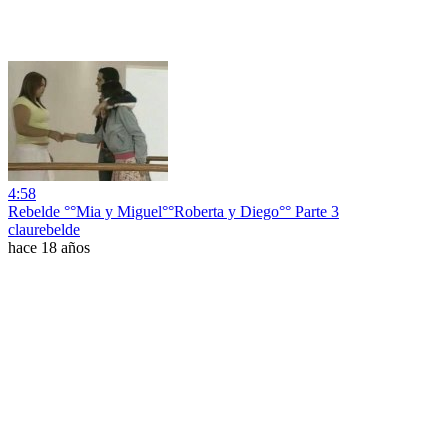
4:58
Rebelde °°Mia y Miguel°°Roberta y Diego°° Parte 3
claurebelde
hace 18 años