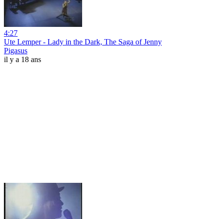
4:27
Ute Lemper - Lady in the Dark, The Saga of Jenny
Pigasus
il y a 18 ans