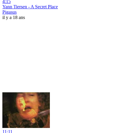
4:15
Yann Tiersen - A Secret Place
Pigasus
il y a 18 ans
11:11