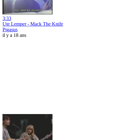
3:33
Ute Lemper - Mack The Knife
Pigasus
il y a 18 ans