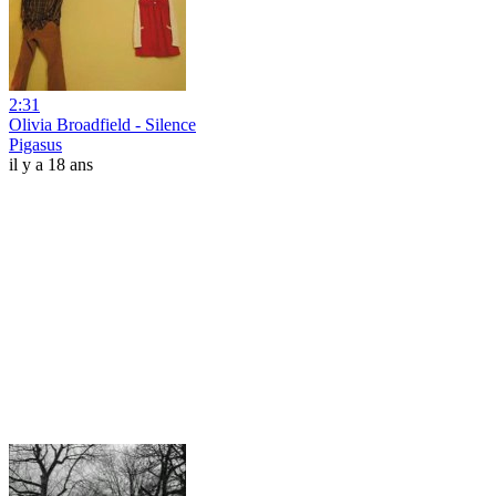
2:31
Olivia Broadfield - Silence
Pigasus
il y a 18 ans