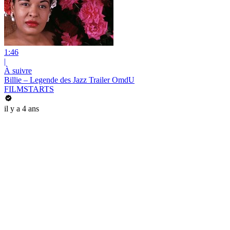
1:46
|
À suivre
Billie – Legende des Jazz Trailer OmdU
FILMSTARTS
il y a 4 ans