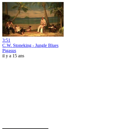
3:51
C.W. Stoneking - Jungle Blues
Pigasus
il y a 15 ans