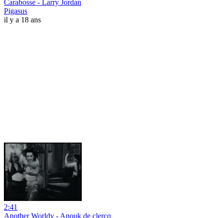
Carabosse - Larry Jordan
Pigasus
il y a 18 ans
2:41
Another Worldy - Anouk de clercq