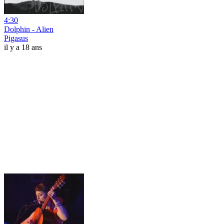
4:30
Dolphin - Alien
Pigasus
il y a 18 ans