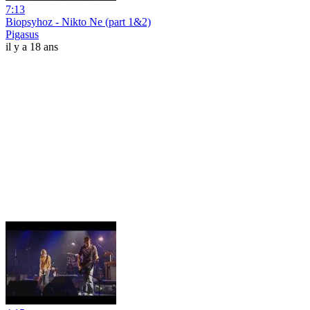
7:13
Biopsyhoz - Nikto Ne (part 1&2)
Pigasus
il y a 18 ans