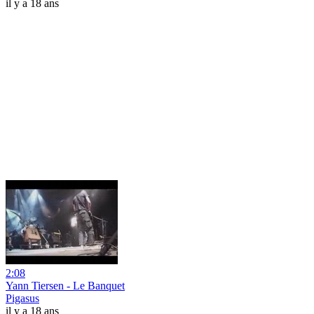
il y a 18 ans
2:08
Yann Tiersen - Le Banquet
Pigasus
il y a 18 ans