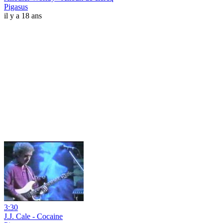
Pigasus
il y a 18 ans
3:30
J.J. Cale - Cocaine