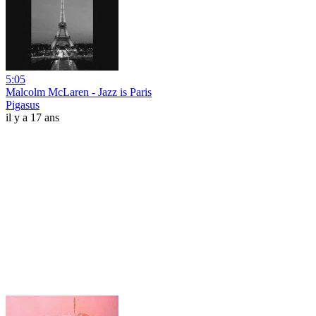
5:05
Malcolm McLaren - Jazz is Paris
Pigasus
il y a 17 ans