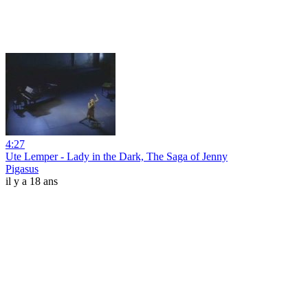
4:27
Ute Lemper - Lady in the Dark, The Saga of Jenny
Pigasus
il y a 18 ans