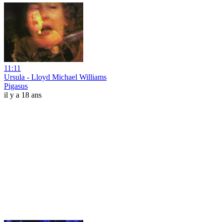
11:11
Ursula - Lloyd Michael Williams
Pigasus
il y a 18 ans