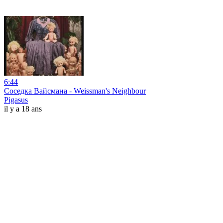
6:44
Соседка Вайсмана - Weissman's Neighbour
Pigasus
il y a 18 ans