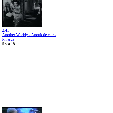
2:41
Another Worldy - Anouk de clercq
Pigasus
il y a 18 ans