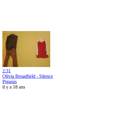
2:31
Olivia Broadfield - Silence
Pigasus
il y a 18 ans