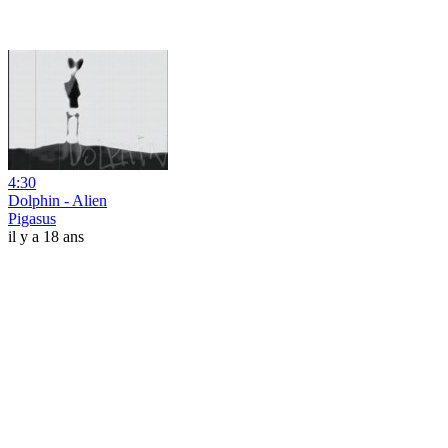
4:30
Dolphin - Alien
Pigasus
il y a 18 ans