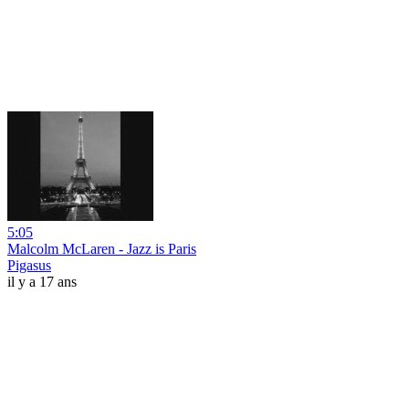
5:05
Malcolm McLaren - Jazz is Paris
Pigasus
il y a 17 ans