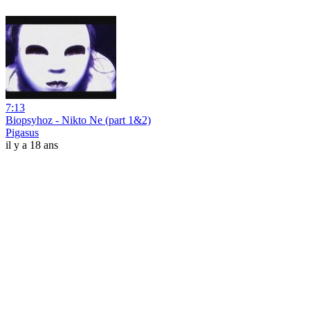
7:13
Biopsyhoz - Nikto Ne (part 1&2)
Pigasus
il y a 18 ans