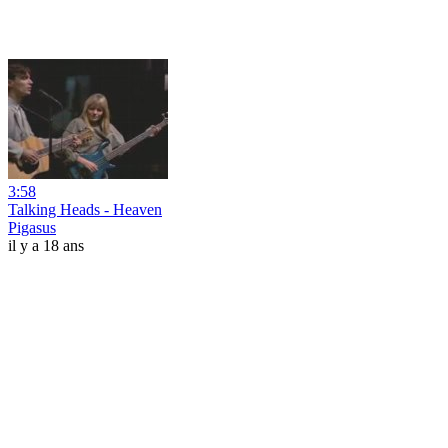
3:58
Talking Heads - Heaven
Pigasus
il y a 18 ans