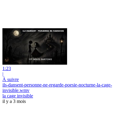
1:23
|
À suivre
ils-dansent-personne-ne-regarde-poesie-nocturne-la-cage-
invisible.wmv
la cage invisible
il y a 3 mois