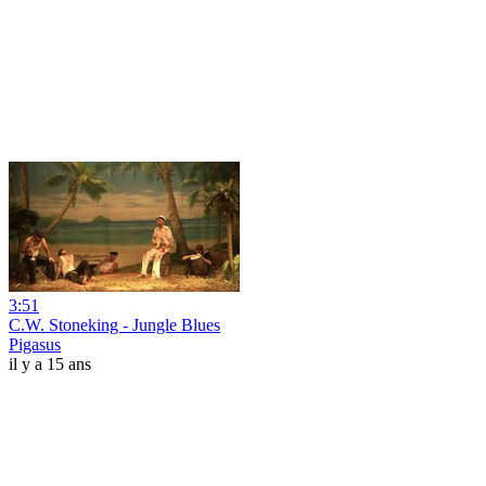
3:51
C.W. Stoneking - Jungle Blues
Pigasus
il y a 15 ans