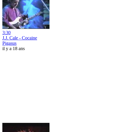
3:30
J.J. Cale - Cocaine
Pigasus
il y a 18 ans