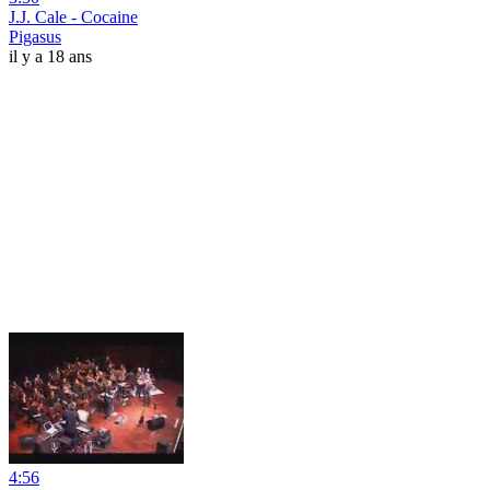
J.J. Cale - Cocaine
Pigasus
il y a 18 ans
4:56