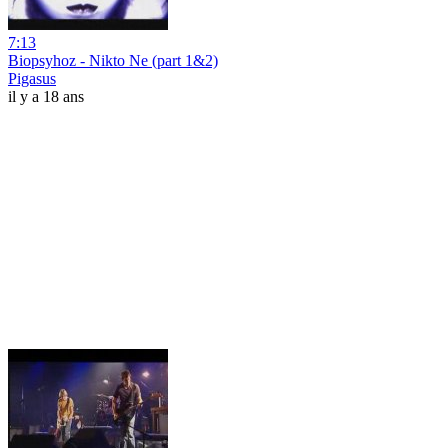
7:13
Biopsyhoz - Nikto Ne (part 1&2)
Pigasus
il y a 18 ans