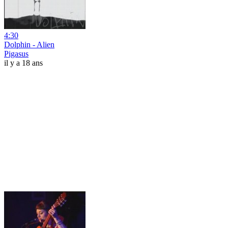
4:30
Dolphin - Alien
Pigasus
il y a 18 ans