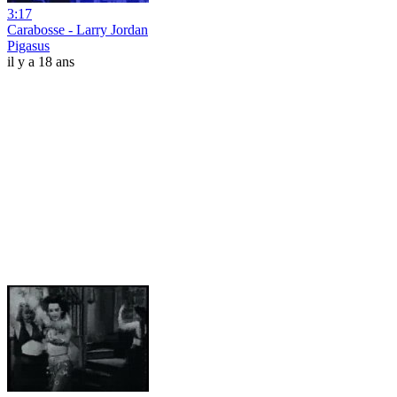
3:17
Carabosse - Larry Jordan
Pigasus
il y a 18 ans