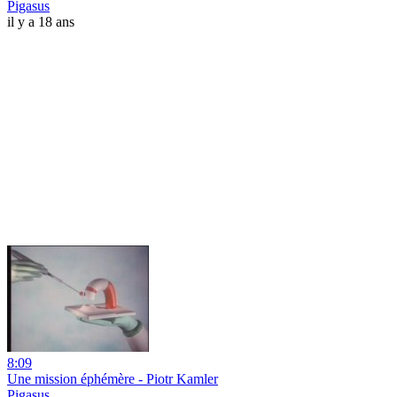
Pigasus
il y a 18 ans
8:09
Une mission éphémère - Piotr Kamler
Pigasus