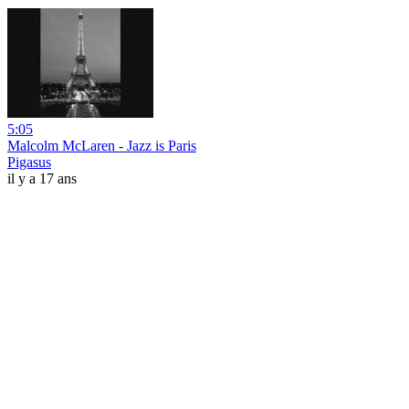
5:05
Malcolm McLaren - Jazz is Paris
Pigasus
il y a 17 ans