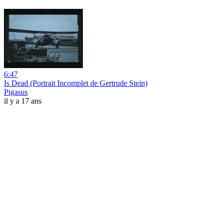
6:47
Is Dead (Portrait Incomplet de Gertrude Stein)
Pigasus
il y a 17 ans