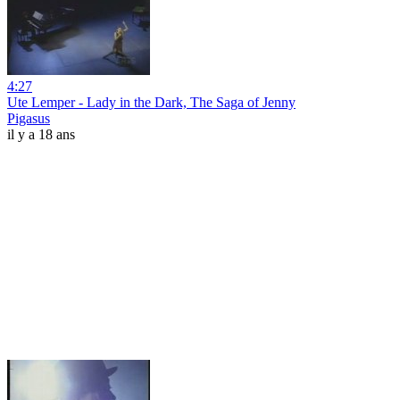
4:27
Ute Lemper - Lady in the Dark, The Saga of Jenny
Pigasus
il y a 18 ans