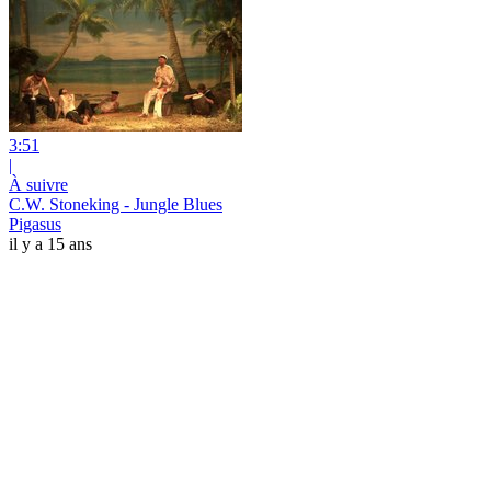
3:51
|
À suivre
C.W. Stoneking - Jungle Blues
Pigasus
il y a 15 ans