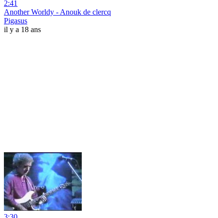
2:41
Another Worldy - Anouk de clercq
Pigasus
il y a 18 ans
3:30