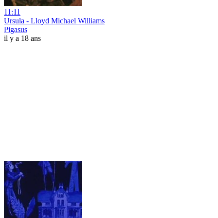
11:11
Ursula - Lloyd Michael Williams
Pigasus
il y a 18 ans