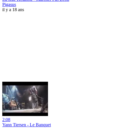
Pigasus
il y a 18 ans
2:08
Yann Tiersen - Le Banquet