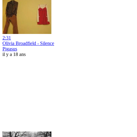
2:31
Olivia Broadfield - Silence
Pigasus
il y a 18 ans