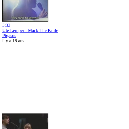
3:33
Ute Lemper - Mack The Knife
Pigasus
il y a 18 ans