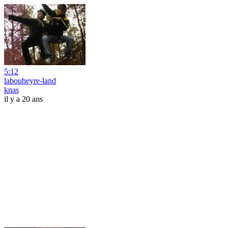
5:12
labouheyre-land
knas
il y a 20 ans