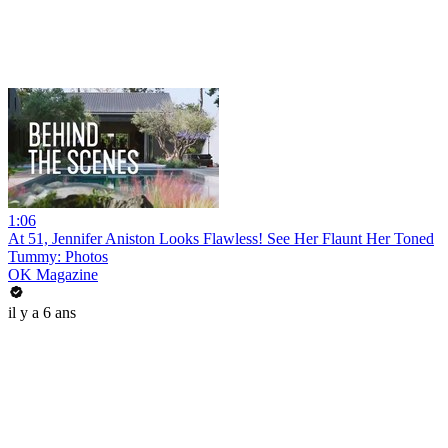
1:06
At 51, Jennifer Aniston Looks Flawless! See Her Flaunt Her Toned
Tummy: Photos
OK Magazine
il y a 6 ans