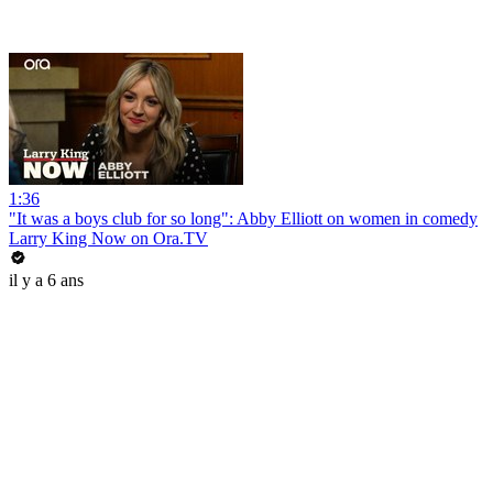
1:36
"It was a boys club for so long": Abby Elliott on women in comedy
Larry King Now on Ora.TV
il y a 6 ans