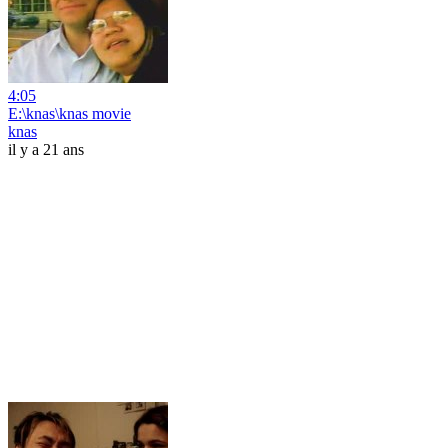
4:05
E:\knas\knas movie
knas
il y a 21 ans