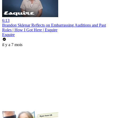
6:13
Brandon Sklenar Reflects on Embarrassing Auditions and Past
Roles | How I Got Here | Esquire
Esquire
il y a 7 mois