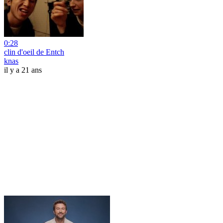
0:28
clin d'oeil de Entch
knas
il y a 21 ans