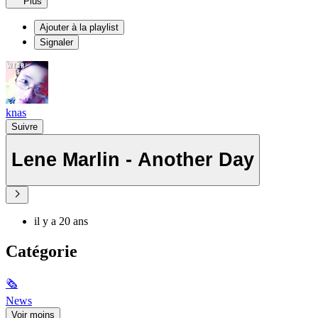
Plus
Ajouter à la playlist
Signaler
knas
Suivre
Lene Marlin - Another Day
il y a 20 ans
Catégorie
🗞
News
Voir moins