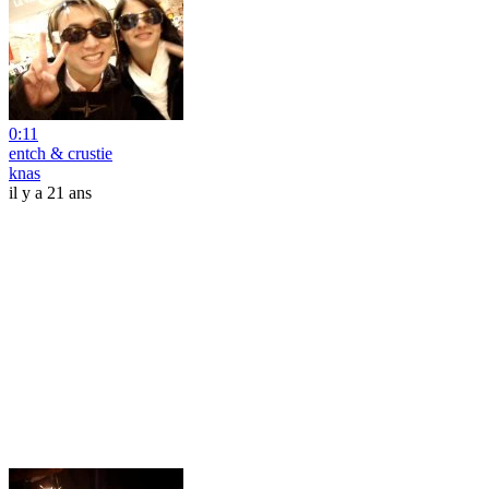
0:11
entch & crustie
knas
il y a 21 ans