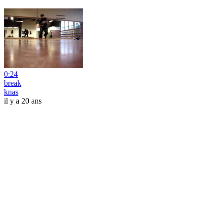
0:24
break
knas
il y a 20 ans