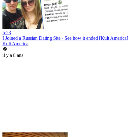
5:23
I Joined a Russian Dating Site - See how it ended [Kult America]
Kult America
il y a 8 ans