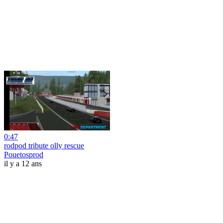
0:47
rodpod tribute olly rescue
Pouetosprod
il y a 12 ans