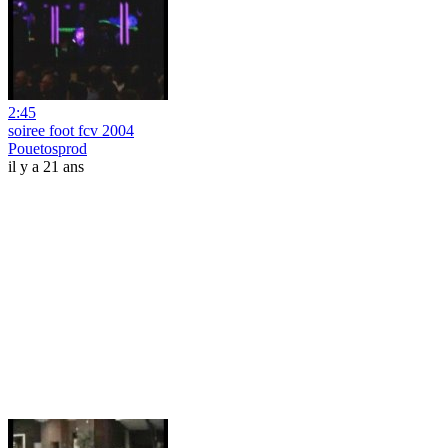
2:45
soiree foot fcv 2004
Pouetosprod
il y a 21 ans