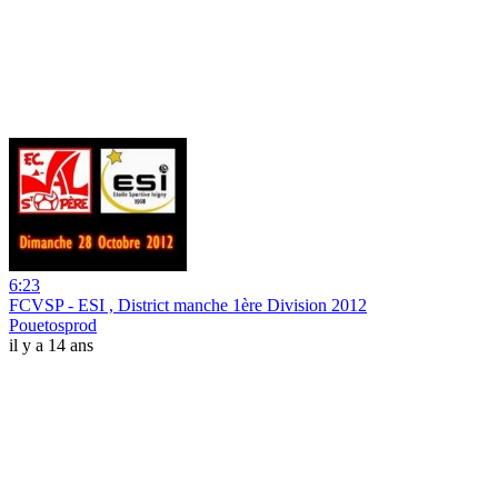
6:23
FCVSP - ESI , District manche 1ère Division 2012
Pouetosprod
il y a 14 ans