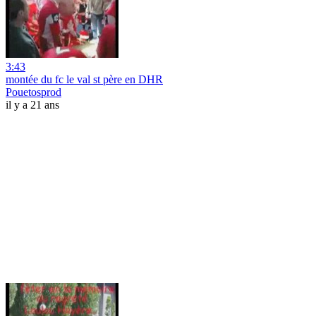
3:43
montée du fc le val st père en DHR
Pouetosprod
il y a 21 ans