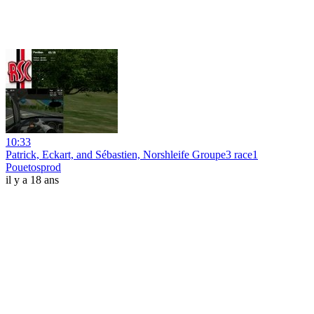
10:33
Patrick, Eckart, and Sébastien, Norshleife Groupe3 race1
Pouetosprod
il y a 18 ans