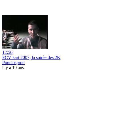
12:56
FCV kart 2007, la soirèe des 2K
Pouetosprod
il y a 19 ans