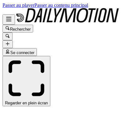
Passer au player
Passer au contenu principal
Rechercher
Se connecter
Regarder en plein écran