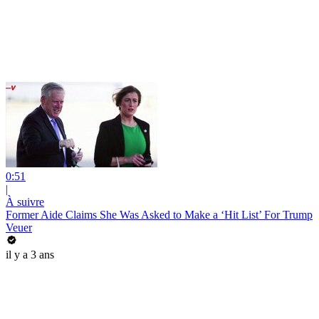
0:51
|
À suivre
Former Aide Claims She Was Asked to Make a ‘Hit List’ For Trump
Veuer
il y a 3 ans