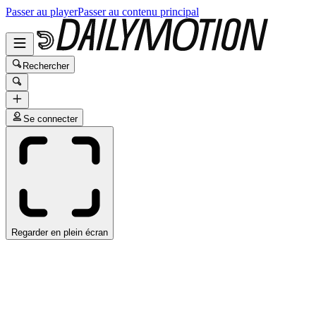
Passer au player
Passer au contenu principal
Rechercher
Se connecter
Regarder en plein écran