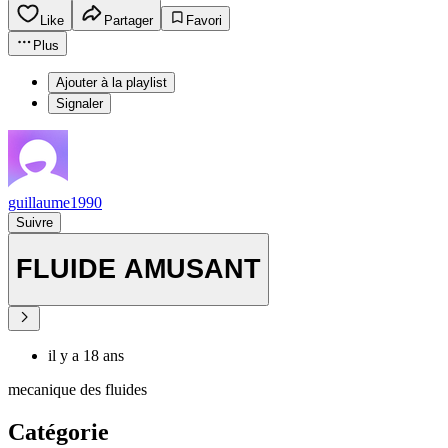
Like
Partager
Favori
Plus
Ajouter à la playlist
Signaler
guillaume1990
Suivre
FLUIDE AMUSANT
il y a 18 ans
mecanique des fluides
Catégorie