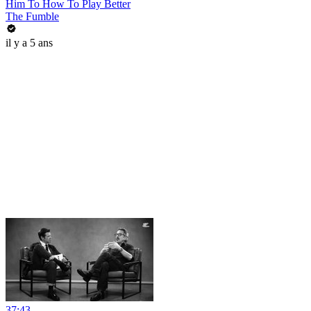
Him To How To Play Better
The Fumble
il y a 5 ans
37:43