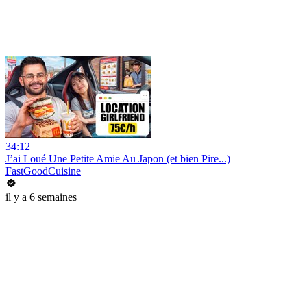
34:12
J’ai Loué Une Petite Amie Au Japon (et bien Pire...)
FastGoodCuisine
il y a 6 semaines