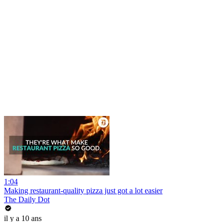
1:04
Making restaurant-quality pizza just got a lot easier
The Daily Dot
il y a 10 ans