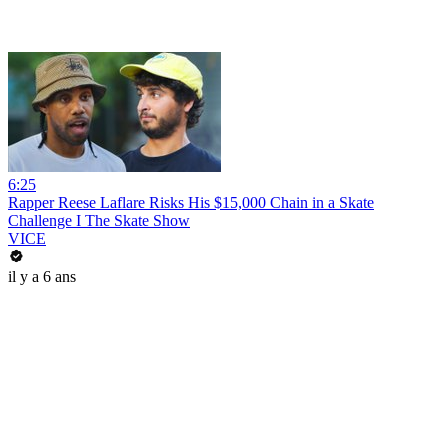
6:25
Rapper Reese Laflare Risks His $15,000 Chain in a Skate
Challenge I The Skate Show
VICE
il y a 6 ans