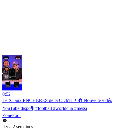
0:52
Le XI aux ENCHÈRES de la CDM ! 💶⚽️ Nouvelle vidéo
YouTube dispo🎙️| #football #worldcup #messi
ZoneFoot
il y a 2 semaines