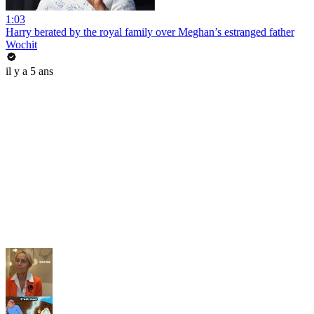
1:03
Harry berated by the royal family over Meghan’s estranged father
Wochit
il y a 5 ans