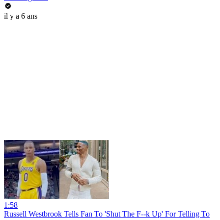
il y a 6 ans
1:58
Russell Westbrook Tells Fan To 'Shut The F--k Up' For Telling To