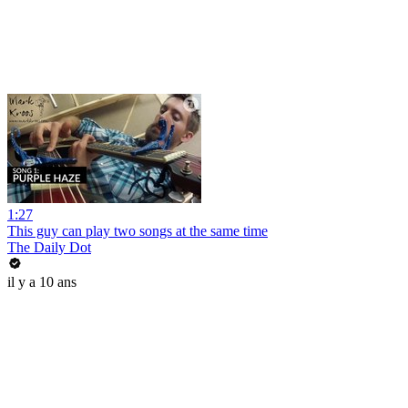
1:27
This guy can play two songs at the same time
The Daily Dot
il y a 10 ans