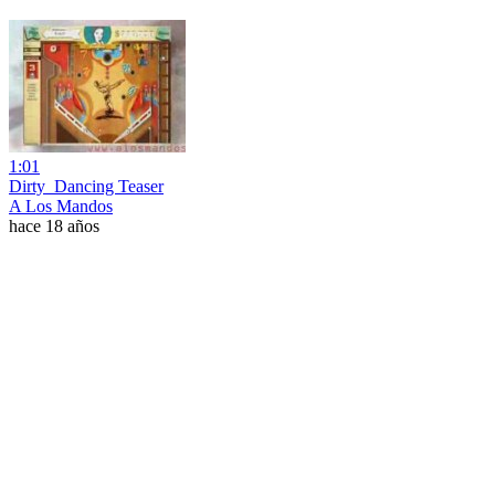
1:01
Dirty_Dancing Teaser
A Los Mandos
hace 18 años