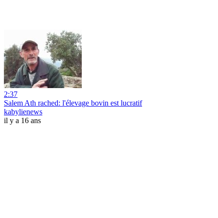
2:37
Salem Ath rached: l'élevage bovin est lucratif
kabylienews
il y a 16 ans