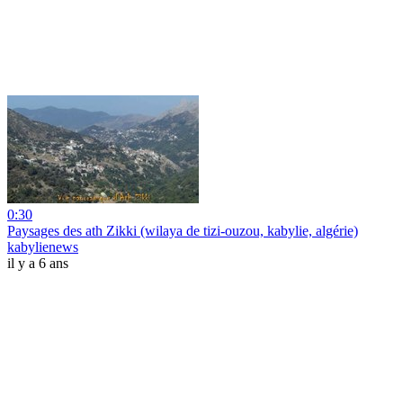
0:30
Paysages des ath Zikki (wilaya de tizi-ouzou, kabylie, algérie)
kabylienews
il y a 6 ans