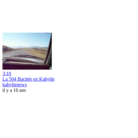
3:10
La 504 Bachée en Kabylie
kabylienews
il y a 16 ans