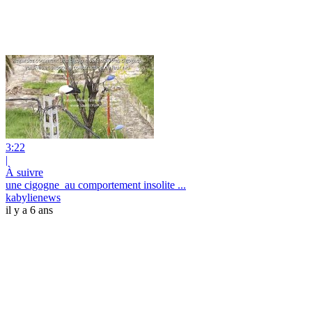
3:22
|
À suivre
une cigogne_au comportement insolite ...
kabylienews
il y a 6 ans