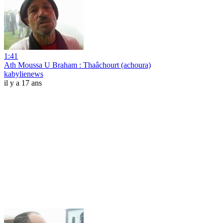
1:41
Ath Moussa U Braham : Thaâchourt (achoura)
kabylienews
il y a 17 ans