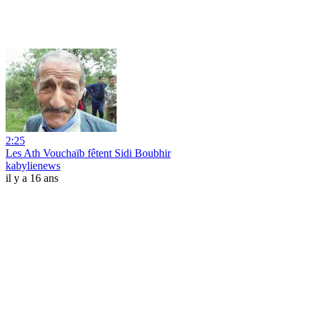
2:25
Les Ath Vouchaïb fêtent Sidi Boubhir
kabylienews
il y a 16 ans