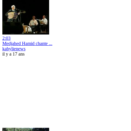
2:03
Medjahed Hamid chante ...
kabylienews
il y a 17 ans