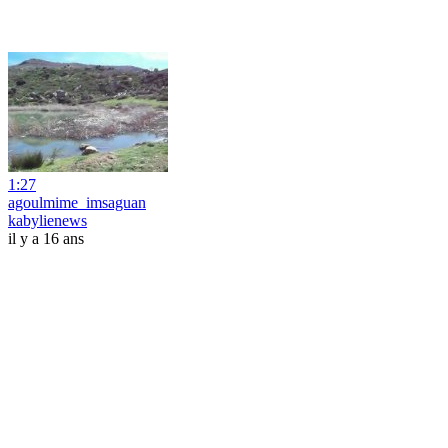
1:27
agoulmime_imsaguan
kabylienews
il y a 16 ans