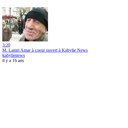
3:20
M. Lamri Amar à coeur ouvert à Kabylie News
kabylienews
il y a 16 ans