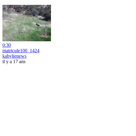
0:30
matricule100_1424
kabylienews
il y a 17 ans