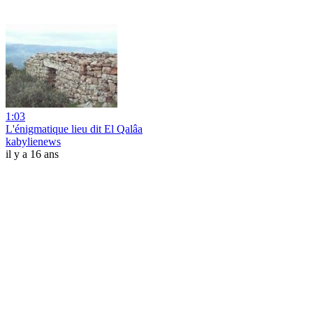
1:03
L'énigmatique lieu dit El Qalâa
kabylienews
il y a 16 ans