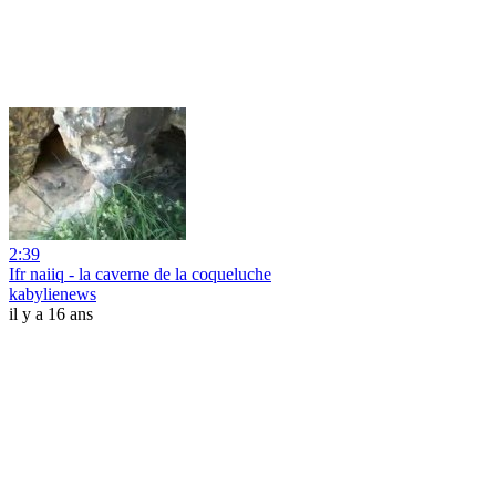
2:39
Ifr naiiq - la caverne de la coqueluche
kabylienews
il y a 16 ans