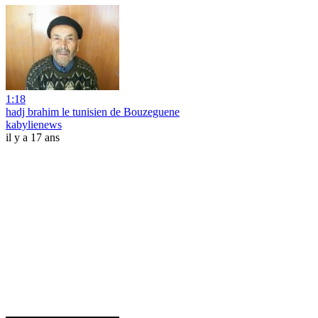
1:18
hadj brahim le tunisien de Bouzeguene
kabylienews
il y a 17 ans