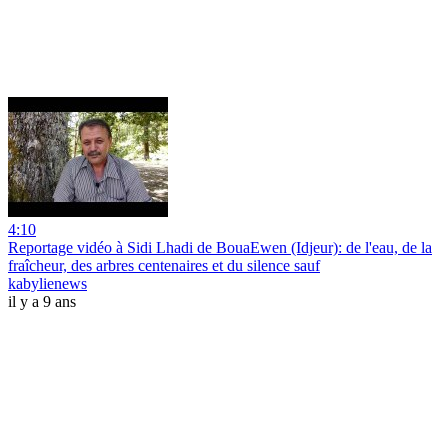
4:10
Reportage vidéo à Sidi Lhadi de BouaEwen (Idjeur): de l'eau, de la
fraîcheur, des arbres centenaires et du silence sauf
kabylienews
il y a 9 ans