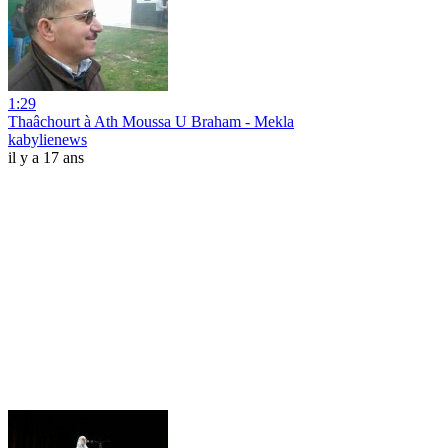
1:29
Thaâchourt à Ath Moussa U Braham - Mekla
kabylienews
il y a 17 ans