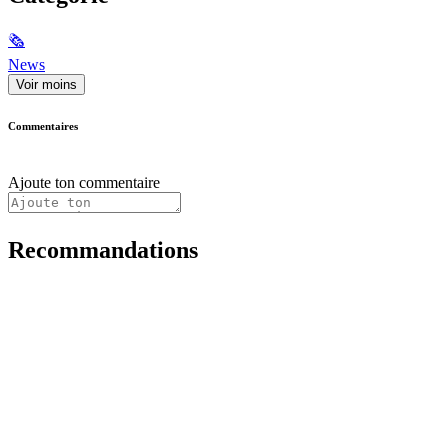
🗞
News
Voir moins
Commentaires
Ajoute ton commentaire
Recommandations