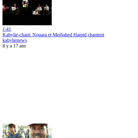
1:41
Kabylie-chant: Nouara et Medjahed Hamid chantent
kabylienews
il y a 17 ans