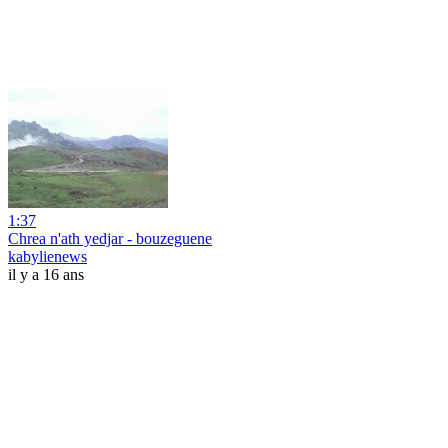
1:37
Chrea n'ath yedjar - bouzeguene
kabylienews
il y a 16 ans