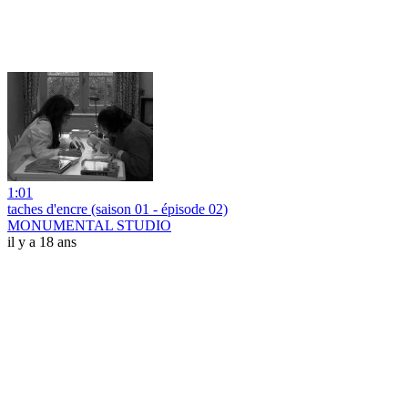
1:01
taches d'encre (saison 01 - épisode 02)
MONUMENTAL STUDIO
il y a 18 ans