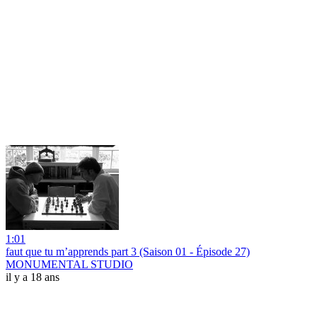
1:01
faut que tu m’apprends part 3 (Saison 01 - Épisode 27)
MONUMENTAL STUDIO
il y a 18 ans