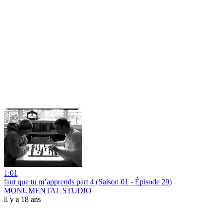
1:01
faut que tu m’apprends part 4 (Saison 01 - Épisode 29)
MONUMENTAL STUDIO
il y a 18 ans