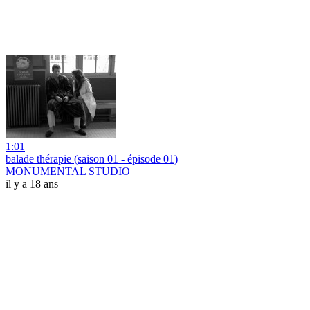
1:01
balade thérapie (saison 01 - épisode 01)
MONUMENTAL STUDIO
il y a 18 ans