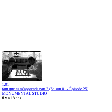
1:01
faut que tu m’apprends part 2 (Saison 01 - Épisode 25)
MONUMENTAL STUDIO
il y a 18 ans