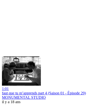
1:01
faut que tu m’apprends part 4 (Saison 01 - Épisode 29)
MONUMENTAL STUDIO
il y a 18 ans