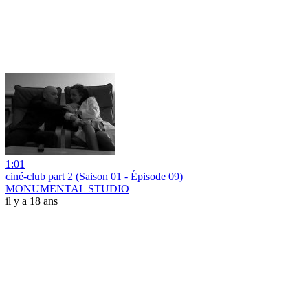
1:01
ciné-club part 2 (Saison 01 - Épisode 09)
MONUMENTAL STUDIO
il y a 18 ans