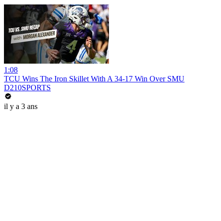
1:08
TCU Wins The Iron Skillet With A 34-17 Win Over SMU
D210SPORTS
il y a 3 ans