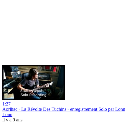
1:27
Aorlhac - La Révolte Des Tuchins - enregistrement Solo par Lonn
Lonn
il y a 9 ans