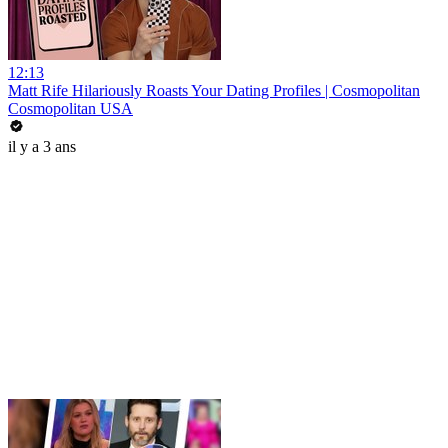
12:13
Matt Rife Hilariously Roasts Your Dating Profiles | Cosmopolitan
Cosmopolitan USA
il y a 3 ans