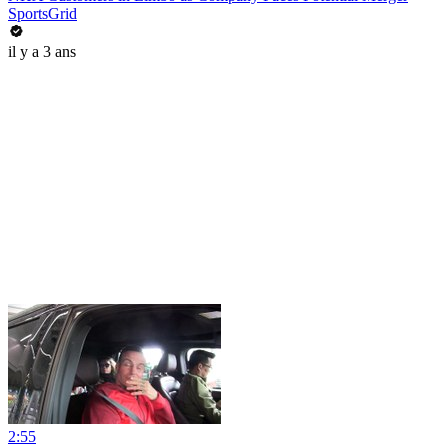
SportsGrid
il y a 3 ans
2:55