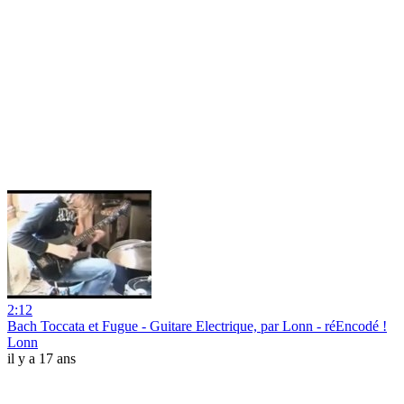
2:12
Bach Toccata et Fugue - Guitare Electrique, par Lonn - réEncodé !
Lonn
il y a 17 ans