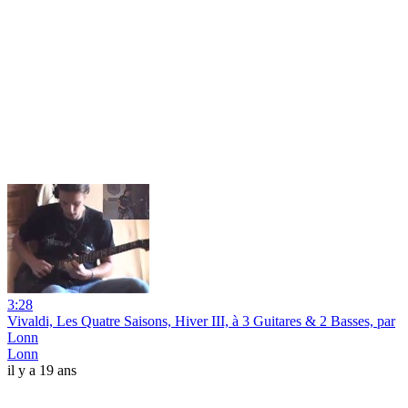
3:28
Vivaldi, Les Quatre Saisons, Hiver III, à 3 Guitares & 2 Basses, par
Lonn
Lonn
il y a 19 ans