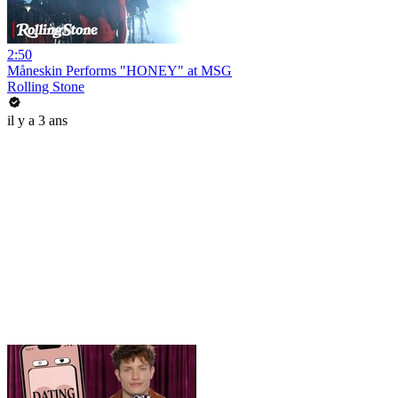
2:50
Måneskin Performs "HONEY" at MSG
Rolling Stone
il y a 3 ans