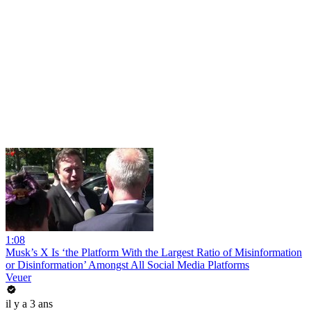
1:08
Musk’s X Is ‘the Platform With the Largest Ratio of Misinformation
or Disinformation’ Amongst All Social Media Platforms
Veuer
il y a 3 ans