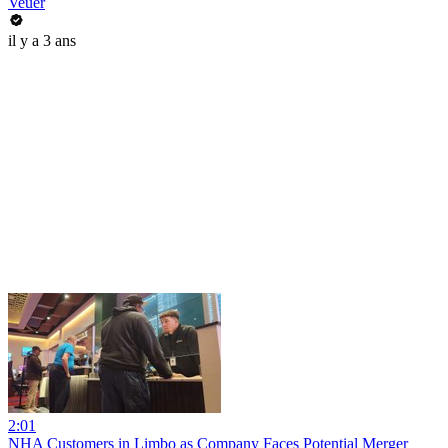
Veuer
il y a 3 ans
2:01
NHA Customers in Limbo as Company Faces Potential Merger