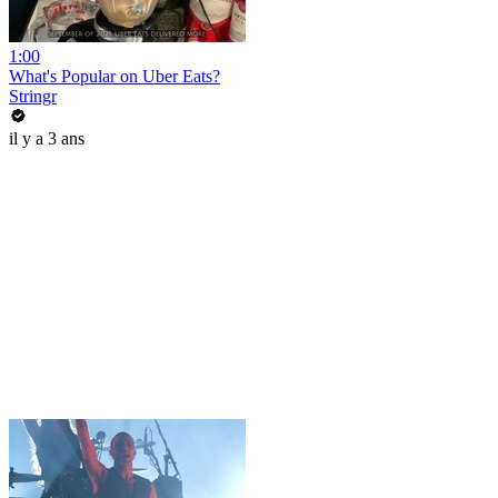
1:00
What's Popular on Uber Eats?
Stringr
il y a 3 ans