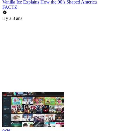
Vanilla Ice Explains How the 90’s Shaped America
FACTZ
il y a 3 ans
0:36