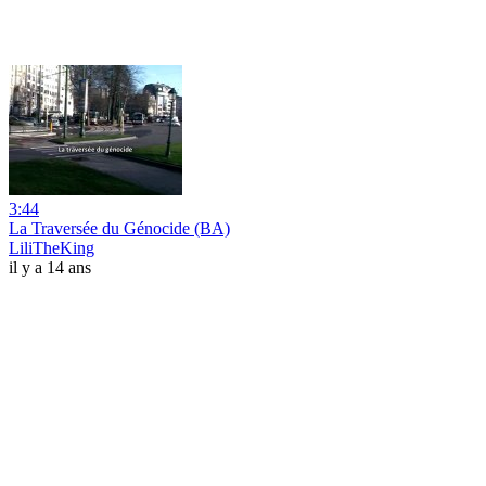
3:44
La Traversée du Génocide (BA)
LiliTheKing
il y a 14 ans