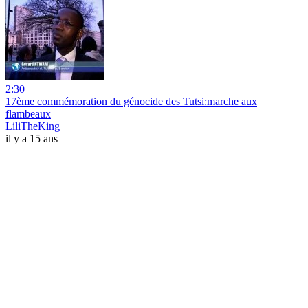
2:30
17ème commémoration du génocide des Tutsi:marche aux
flambeaux
LiliTheKing
il y a 15 ans