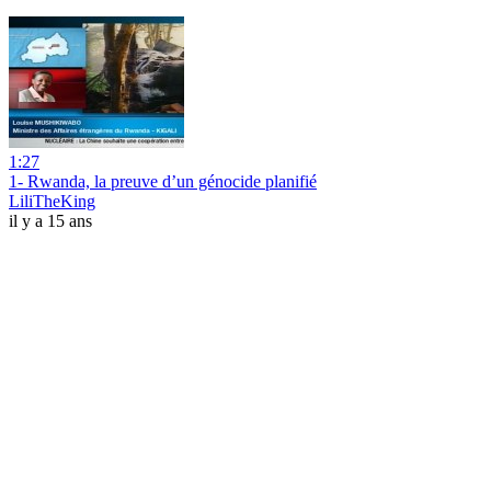
1:27
1- Rwanda, la preuve d’un génocide planifié
LiliTheKing
il y a 15 ans