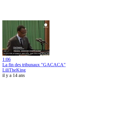
1:06
La fin des tribunaux "GACACA"
LiliTheKing
il y a 14 ans