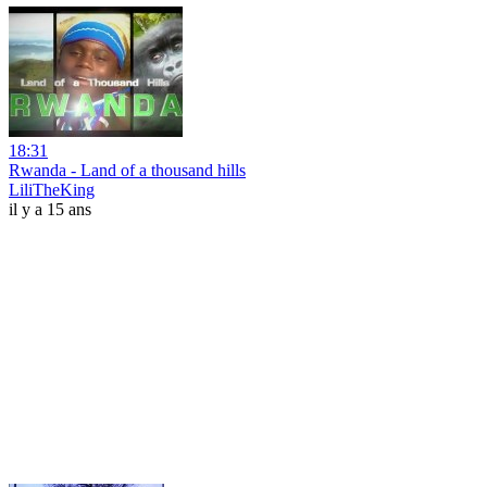
18:31
Rwanda - Land of a thousand hills
LiliTheKing
il y a 15 ans