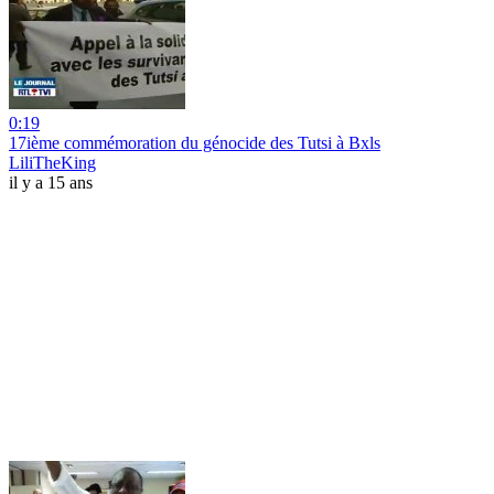
0:19
17ième commémoration du génocide des Tutsi à Bxls
LiliTheKing
il y a 15 ans