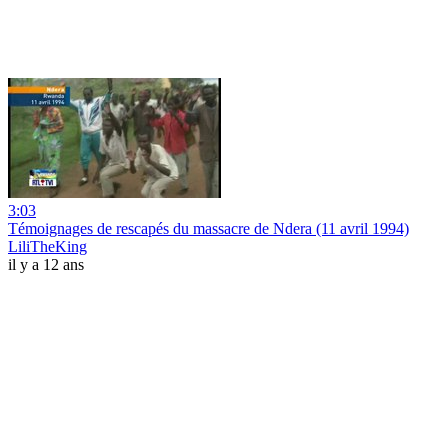
3:03
Témoignages de rescapés du massacre de Ndera (11 avril 1994)
LiliTheKing
il y a 12 ans