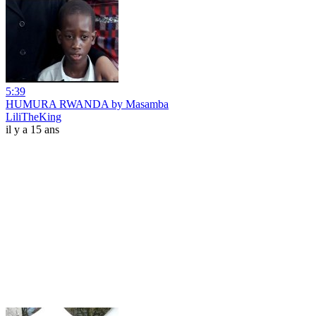
5:39
HUMURA RWANDA by Masamba
LiliTheKing
il y a 15 ans