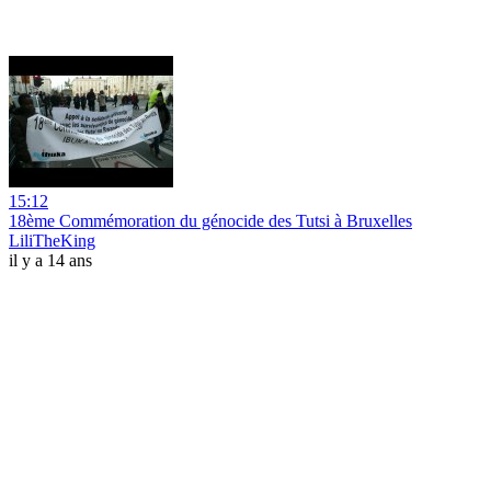
15:12
18ème Commémoration du génocide des Tutsi à Bruxelles
LiliTheKing
il y a 14 ans