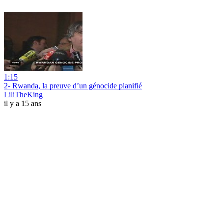
1:15
2- Rwanda, la preuve d’un génocide planifié
LiliTheKing
il y a 15 ans