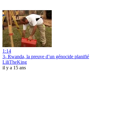
1:14
3- Rwanda, la preuve d’un génocide planifié
LiliTheKing
il y a 15 ans