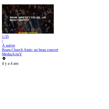
1:35
|
À suivre
Bram.Church Amis: un beau concert
MediaActuY
il y a 4 ans