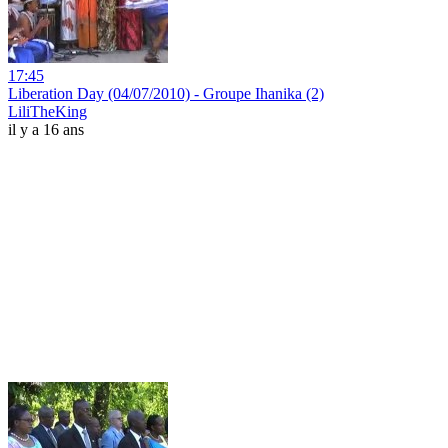
17:45
Liberation Day (04/07/2010) - Groupe Ihanika (2)
LiliTheKing
il y a 16 ans