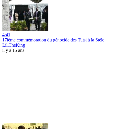
4:41
17ième commémoration du génocide des Tutsi à la Stèle
LiliTheKing
il y a 15 ans