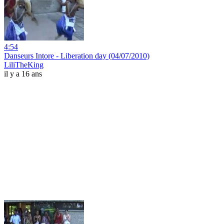
4:54
Danseurs Intore - Liberation day (04/07/2010)
LiliTheKing
il y a 16 ans