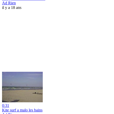
Ad Rien
il y a 18 ans
0:31
Kite surf a malo les bains