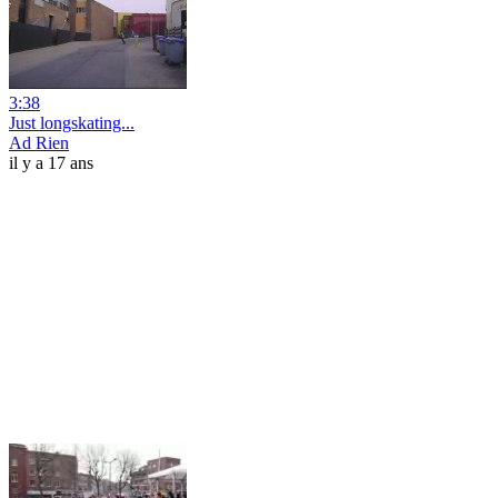
3:38
Just longskating...
Ad Rien
il y a 17 ans