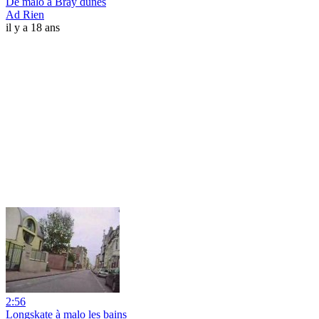
De malo à Bray dunes
Ad Rien
il y a 18 ans
2:56
Longskate à malo les bains