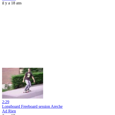
il y a 18 ans
2:29
Longboard Freeboard session Areche
Ad Rien