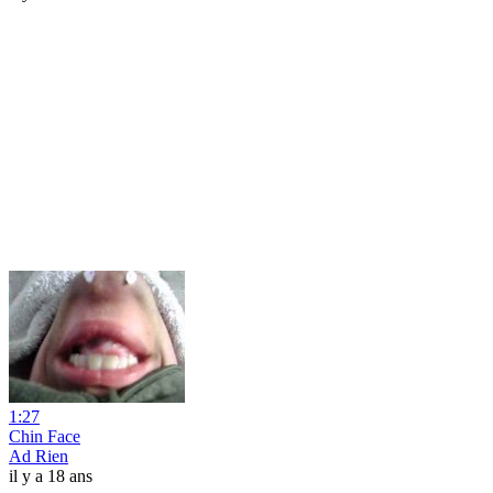
1:27
Chin Face
Ad Rien
il y a 18 ans