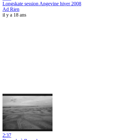
Longskate session Angevine hiver 2008
Ad Rien
il y a 18 ans
2:37