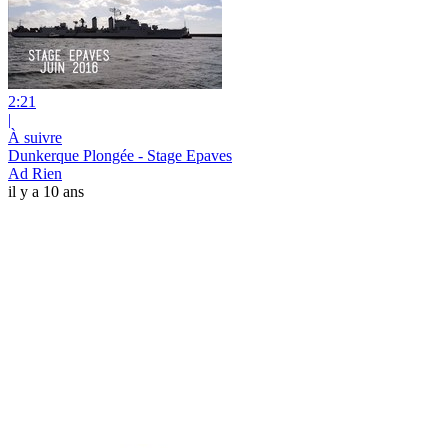
2:21
|
À suivre
Dunkerque Plongée - Stage Epaves
Ad Rien
il y a 10 ans