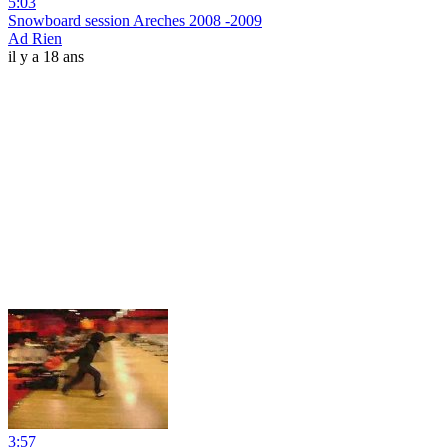
5:03
Snowboard session Areches 2008 -2009
Ad Rien
il y a 18 ans
3:57