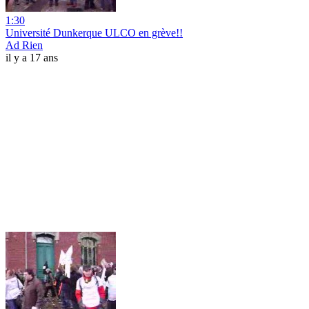
1:30
Université Dunkerque ULCO en grève!!
Ad Rien
il y a 17 ans