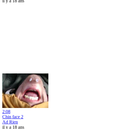
il y a 18 ans
2:08
Chin face 2
Ad Rien
il y a 18 ans