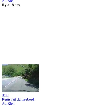
Ad Rien
il y a 18 ans
0:05
Régis fait du freebord
Ad Rien