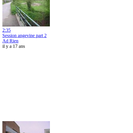
2:35
Session angevine part 2
Ad Rien
il y a 17 ans