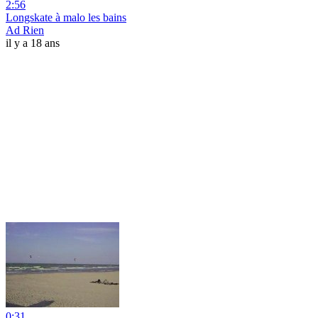
2:56
Longskate à malo les bains
Ad Rien
il y a 18 ans
0:31