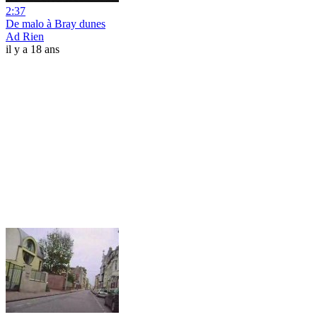
2:37
De malo à Bray dunes
Ad Rien
il y a 18 ans