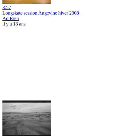
3:57
Longskate session Angevine hiver 2008
Ad Rien
il y a 18 ans