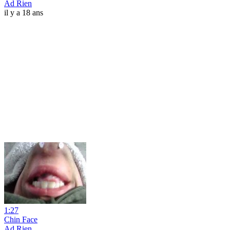
Ad Rien
il y a 18 ans
1:27
Chin Face
Ad Rien