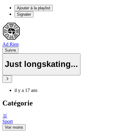
Ajouter à la playlist
Signaler
Ad Rien
Suivre
Just longskating...
il y a 17 ans
Catégorie
🥇
Sport
Voir moins