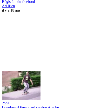
Régis fait du freebord
Ad Rien
il y a 18 ans
2:29
Longboard Freeboard session Areche