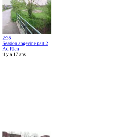
2:35
Session angevine part 2
Ad Rien
il y a 17 ans