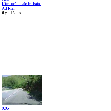
Kite surf a malo les bains
Ad Rien
il y a 18 ans
0:05