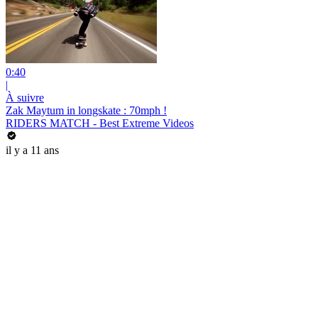
0:40
|
À suivre
Zak Maytum in longskate : 70mph !
RIDERS MATCH - Best Extreme Videos
il y a 11 ans