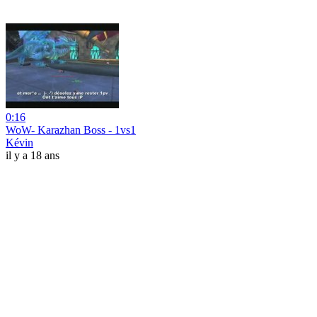
0:16
WoW- Karazhan Boss - 1vs1
Kévin
il y a 18 ans