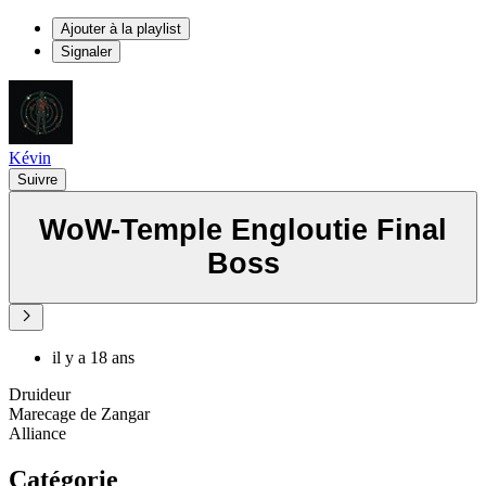
Ajouter à la playlist
Signaler
Kévin
Suivre
WoW-Temple Engloutie Final
Boss
il y a 18 ans
Druideur
Marecage de Zangar
Alliance
Catégorie