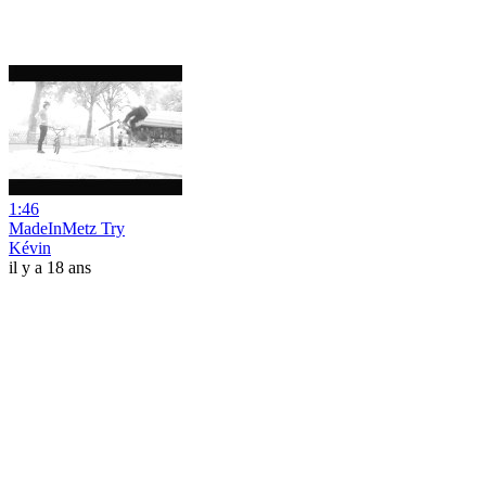
1:46
MadeInMetz Try
Kévin
il y a 18 ans