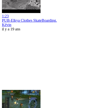
1:23
PUB-Elkya Clothes SkateBoarding.
Kévin
il y a 19 ans