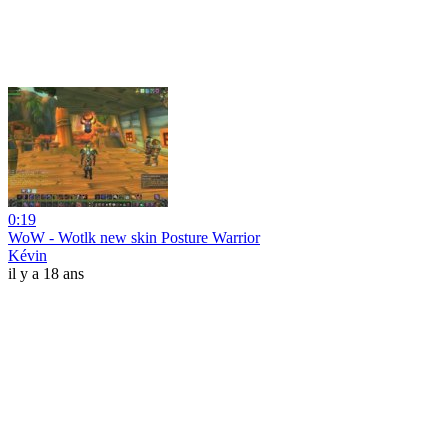
0:19
WoW - Wotlk new skin Posture Warrior
Kévin
il y a 18 ans