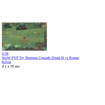
0:36
WoW PVP Try Burning Crusade Druid H vs Rogue
Kévin
il y a 18 ans