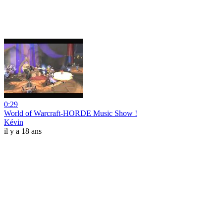
0:29
World of Warcraft-HORDE Music Show !
Kévin
il y a 18 ans