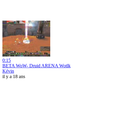
0:15
BETA WoW- Druid ARENA Wotlk
Kévin
il y a 18 ans