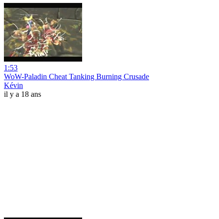
1:53
WoW-Paladin Cheat Tanking Burning Crusade
Kévin
il y a 18 ans