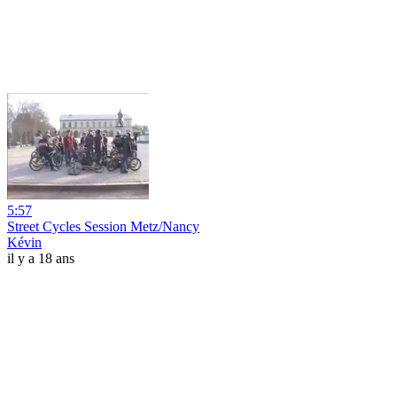
5:57
Street Cycles Session Metz/Nancy
Kévin
il y a 18 ans