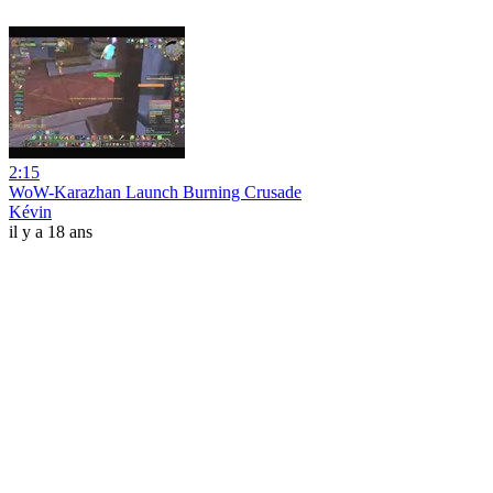
2:15
WoW-Karazhan Launch Burning Crusade
Kévin
il y a 18 ans