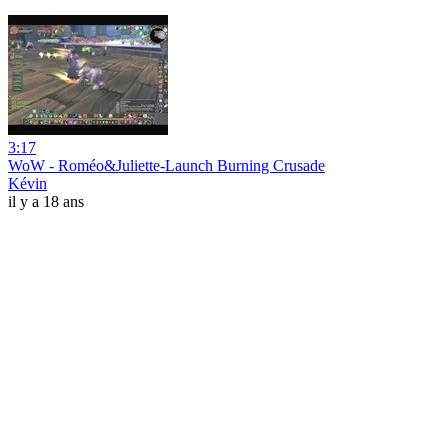
3:17
WoW - Roméo&Juliette-Launch Burning Crusade
Kévin
il y a 18 ans