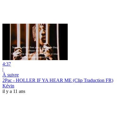
4:37
|
À suivre
2Pac - HOLLER IF YA HEAR ME (Clip Traduction FR)
Kévin
il y a 11 ans