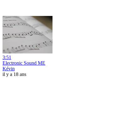
3:51
Electronic Sound ME
Kévin
il y a 18 ans