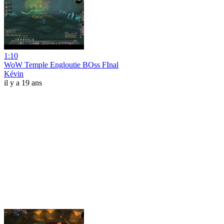
1:10
WoW Temple Engloutie BOss FInal
Kévin
il y a 19 ans