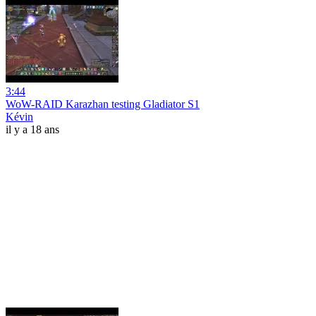
3:44
WoW-RAID Karazhan testing Gladiator S1
Kévin
il y a 18 ans