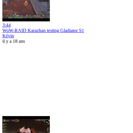
3:44
WoW-RAID Karazhan testing Gladiator S1
Kévin
il y a 18 ans