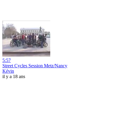
5:57
Street Cycles Session Metz/Nancy
Kévin
il y a 18 ans