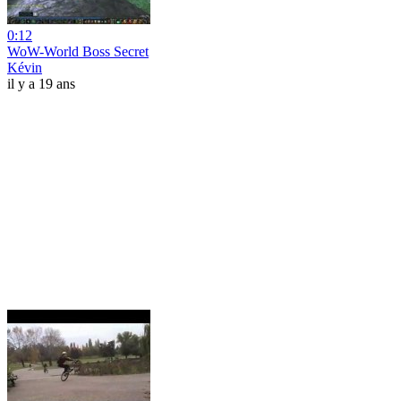
0:12
WoW-World Boss Secret
Kévin
il y a 19 ans