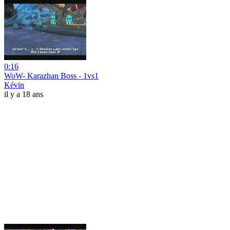
0:16
WoW- Karazhan Boss - 1vs1
Kévin
il y a 18 ans