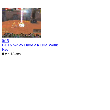
0:15
BETA WoW- Druid ARENA Wotlk
Kévin
il y a 18 ans