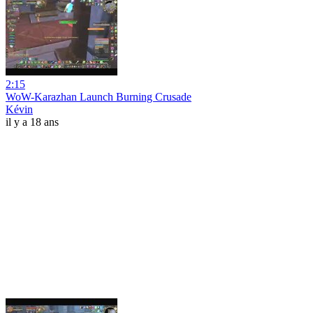
2:15
WoW-Karazhan Launch Burning Crusade
Kévin
il y a 18 ans