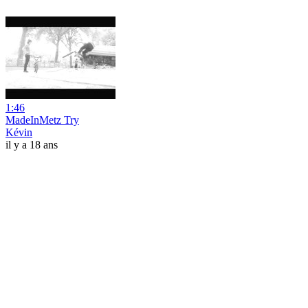
1:46
MadeInMetz Try
Kévin
il y a 18 ans