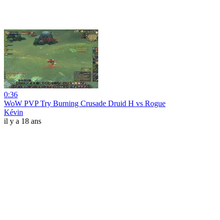
0:36
WoW PVP Try Burning Crusade Druid H vs Rogue
Kévin
il y a 18 ans