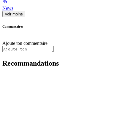
🗞
News
Voir moins
Commentaires
Ajoute ton commentaire
Recommandations