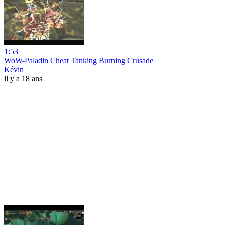
1:53
WoW-Paladin Cheat Tanking Burning Crusade
Kévin
il y a 18 ans