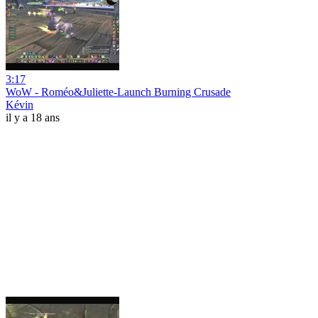
3:17
WoW - Roméo&Juliette-Launch Burning Crusade
Kévin
il y a 18 ans