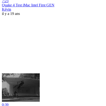
7:23
Quake 4 Test iMac Intel First GEN
Kévin
il y a 19 ans
0:39