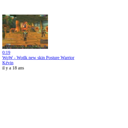
0:19
WoW - Wotlk new skin Posture Warrior
Kévin
il y a 18 ans