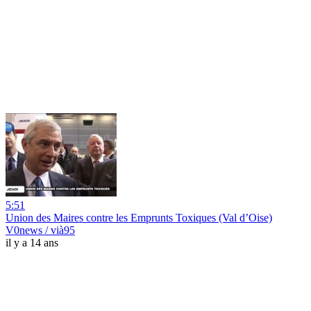
5:51
Union des Maires contre les Emprunts Toxiques (Val d’Oise)
V0news / vià95
il y a 14 ans