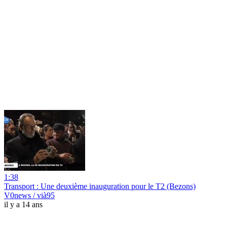
1:38
Transport : Une deuxième inauguration pour le T2 (Bezons)
V0news / vià95
il y a 14 ans