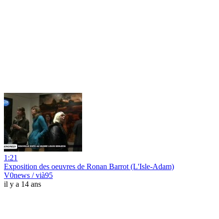
1:21
Exposition des oeuvres de Ronan Barrot (L'Isle-Adam)
V0news / vià95
il y a 14 ans