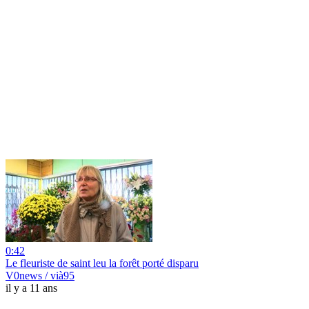
0:42
Le fleuriste de saint leu la forêt porté disparu
V0news / vià95
il y a 11 ans