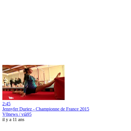
2:45
Jennyfer Duriez - Championne de France 2015
V0news / vià95
il y a 11 ans