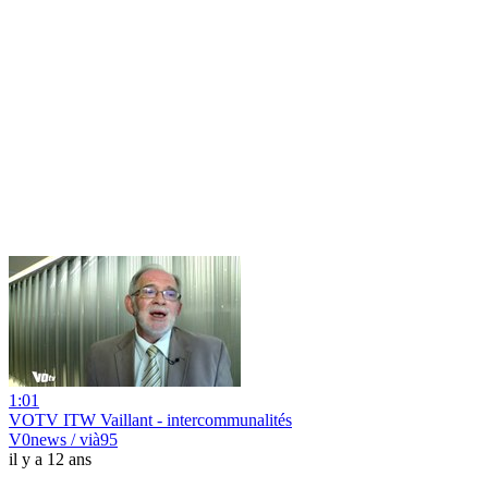
1:01
VOTV ITW Vaillant - intercommunalités
V0news / vià95
il y a 12 ans