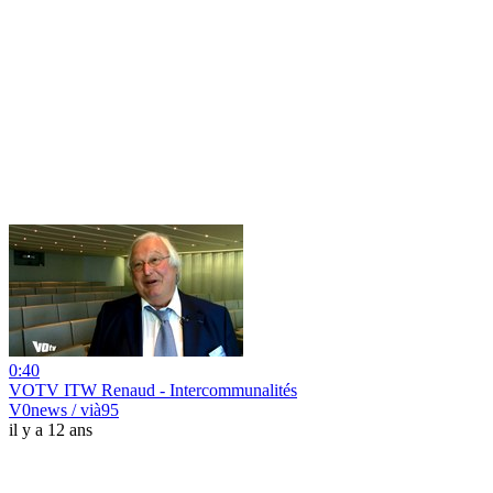
0:40
VOTV ITW Renaud - Intercommunalités
V0news / vià95
il y a 12 ans