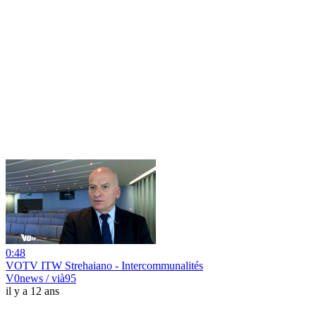
0:48
VOTV ITW Strehaiano - Intercommunalités
V0news / vià95
il y a 12 ans