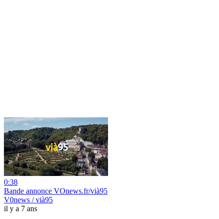
0:38
Bande annonce VOnews.fr/vià95
V0news / vià95
il y a 7 ans