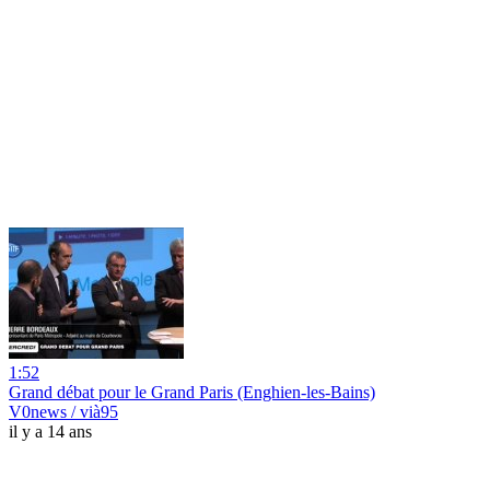
1:52
Grand débat pour le Grand Paris (Enghien-les-Bains)
V0news / vià95
il y a 14 ans