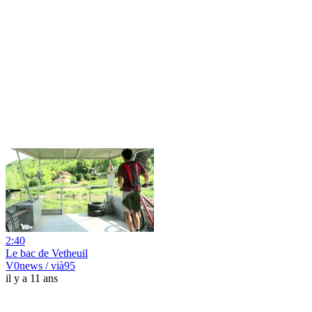
2:40
Le bac de Vetheuil
V0news / vià95
il y a 11 ans