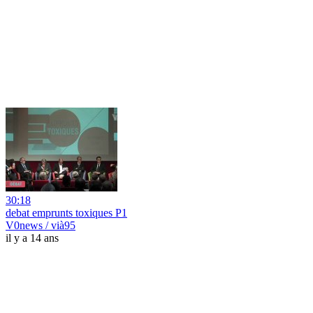
30:18
debat emprunts toxiques P1
V0news / vià95
il y a 14 ans