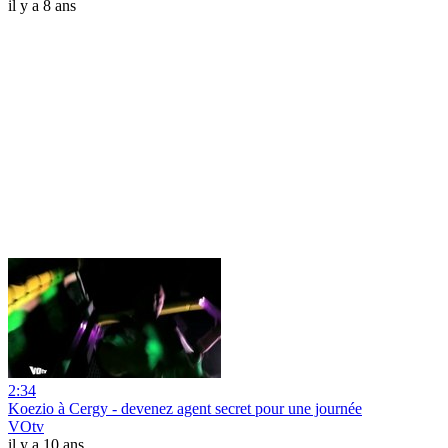
il y a 8 ans
2:34
Koezio à Cergy - devenez agent secret pour une journée
VOtv
il y a 10 ans