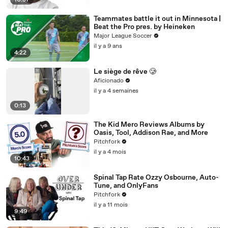
10:37
Teammates battle it out in Minnesota |
Beat the Pro pres. by Heineken
Major League Soccer
il y a 9 ans
4:22
Le siège de rêve 🥲
Aficionado
il y a 4 semaines
0:13
The Kid Mero Reviews Albums by
Oasis, Tool, Addison Rae, and More
Pitchfork
il y a 4 mois
10:43
Spinal Tap Rate Ozzy Osbourne, Auto-
Tune, and OnlyFans
Pitchfork
il y a 11 mois
9:49