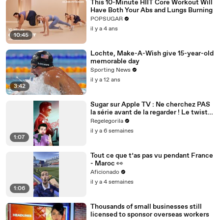
This 10-Minute HIIT Core Workout Will
Have Both Your Abs and Lungs Burning
POPSUGAR
il y a 4 ans
10:45
Lochte, Make-A-Wish give 15-year-old
memorable day
Sporting News
il y a 12 ans
3:42
Sugar sur Apple TV : Ne cherchez PAS
la série avant de la regarder ! Le twist
qui va tout changer
Regelegorila
il y a 6 semaines
1:07
Tout ce que t’as pas vu pendant France
- Maroc 👀
Aficionado
il y a 4 semaines
1:06
Thousands of small businesses still
licensed to sponsor overseas workers