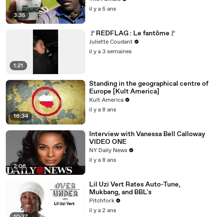
il y a 5 ans
3:35
🚩REDFLAG : Le fantôme🚩
Juliette Coudant
il y a 3 semaines
1:21
Standing in the geographical centre of
Europe [Kult America]
Kult America
il y a 8 ans
16:34
Interview with Vanessa Bell Calloway
VIDEO ONE
NY Daily News
il y a 8 ans
2:06
Lil Uzi Vert Rates Auto-Tune,
Mukbang, and BBL's
Pitchfork
il y a 2 ans