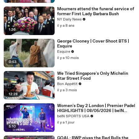
Mourners attend the funeral service of
former First Lady Barbara Bush
NY Daily News
il y a 8 ans
1:26
George Clooney | Cover Shoot BTS |
Esquire
Esquire
il y a 10 mois
0:53
We Tried Singapore's Only Michelin
Star Street Food
Bon Appétit
il y a 3 mois
12:28
Women's Day 2 London | Premier Padel
HIGHLIGHTS | 08/05/2026 | beIN
SPORTS USA
beIN SPORTS USA
il y a 1 jour
5:10
GOAL: BWP gives the Red Bulls the