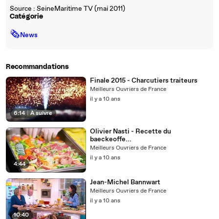
Source : SeineMaritime TV (mai 2011)
Catégorie
🗞
News
Recommandations
Finale 2015 - Charcutiers traiteurs
Meilleurs Ouvriers de France
il y a 10 ans
6:14
|
À suivre
Olivier Nasti - Recette du
baeckeoffe...
Meilleurs Ouvriers de France
il y a 10 ans
4:44
Jean-Michel Bannwart
Meilleurs Ouvriers de France
il y a 10 ans
10:40