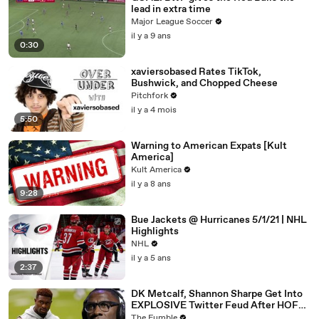
lead in extra time
Major League Soccer
il y a 9 ans
0:30
xaviersobased Rates TikTok,
Bushwick, and Chopped Cheese
Pitchfork
il y a 4 mois
5:50
Warning to American Expats [Kult
America]
Kult America
il y a 8 ans
9:28
Bue Jackets @ Hurricanes 5/1/21 | NHL
Highlights
NHL
il y a 5 ans
2:37
DK Metcalf, Shannon Sharpe Get Into
EXPLOSIVE Twitter Feud After HOFer
Calls Out Seahawks WR
The Fumble