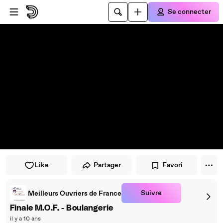
Passer au player
Passer au contenu principal
Se connecter
Like
Partager
Favori
Suivre
Meilleurs Ouvriers de France
Finale M.O.F. - Boulangerie
il y a 10 ans