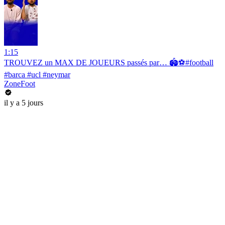
1:15
TROUVEZ un MAX DE JOUEURS passés par… 🏟️⚽️#football
#barca #ucl #neymar
ZoneFoot
il y a 5 jours