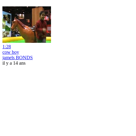
1:28
cow boy
jamels BONDS
il y a 14 ans