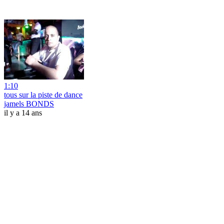
1:10
tous sur la piste de dance
jamels BONDS
il y a 14 ans