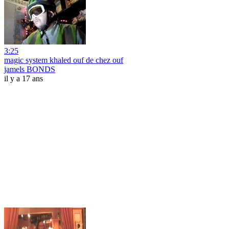
3:25
magic system khaled ouf de chez ouf
jamels BONDS
il y a 17 ans