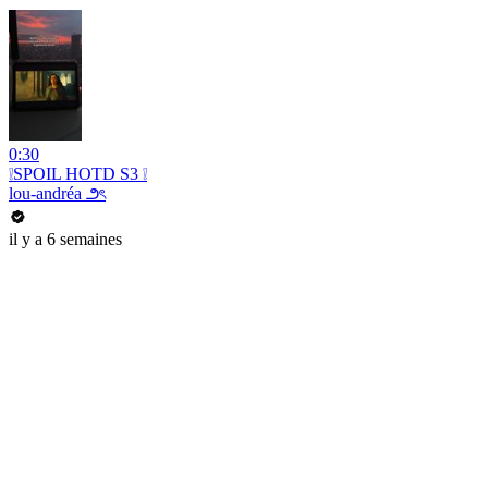
0:30
❕SPOIL HOTD S3 ❕
lou-andréa ౨ৎ
il y a 6 semaines