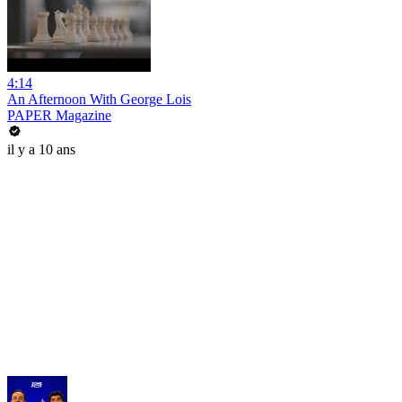
4:14
An Afternoon With George Lois
PAPER Magazine
il y a 10 ans