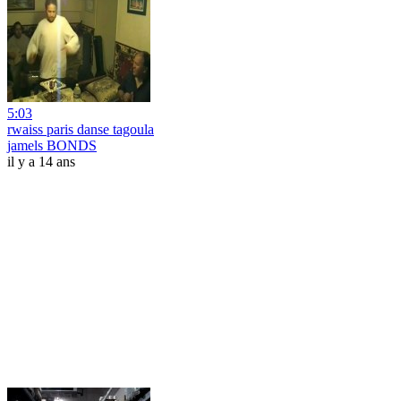
5:03
rwaiss paris danse tagoula
jamels BONDS
il y a 14 ans