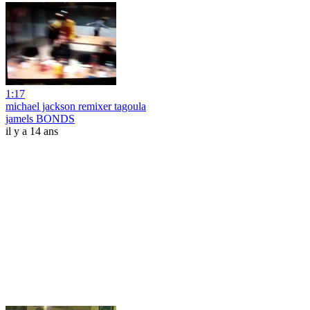
1:17
michael jackson remixer tagoula
jamels BONDS
il y a 14 ans