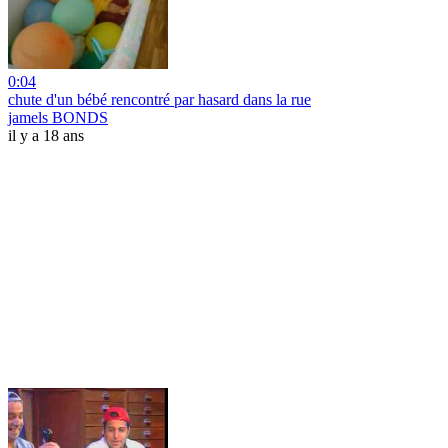
0:04
chute d'un bébé rencontré par hasard dans la rue
jamels BONDS
il y a 18 ans