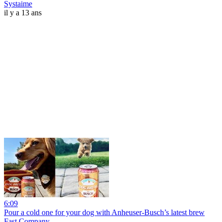
Systaime
il y a 13 ans
6:09
Pour a cold one for your dog with Anheuser-Busch’s latest brew
Fast Company