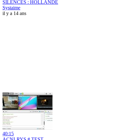
SILENCES : HOLLANDE
Systaime
il y a 14 ans
40:15
ACNLRYS # TEST