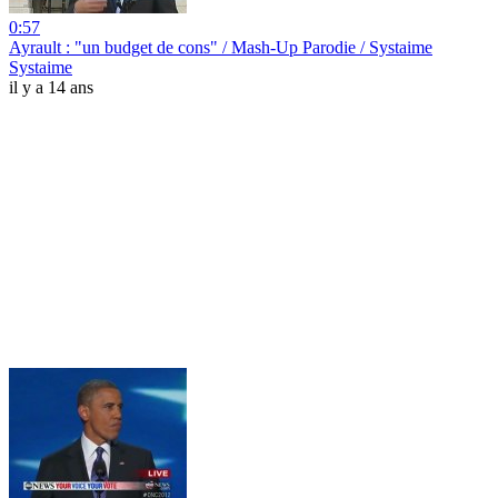
0:57
Ayrault : "un budget de cons" / Mash-Up Parodie / Systaime
Systaime
il y a 14 ans