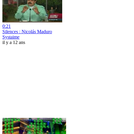
0:21
Silences : Nicolás Maduro
Systaime
il y a 12 ans