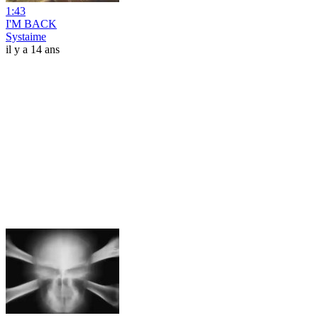
1:43
I'M BACK
Systaime
il y a 14 ans