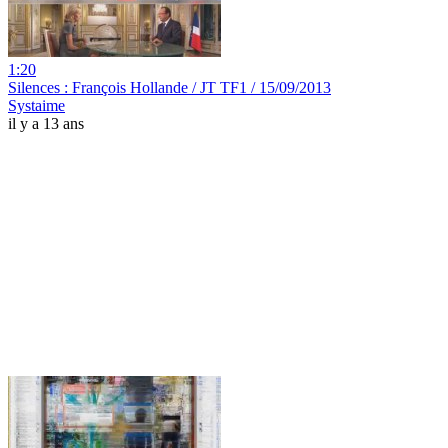
1:20
Silences : François Hollande / JT TF1 / 15/09/2013
Systaime
il y a 13 ans