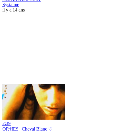
Systaime
il y a 14 ans
2:39
OR†IES | Cheval Blanc ♡