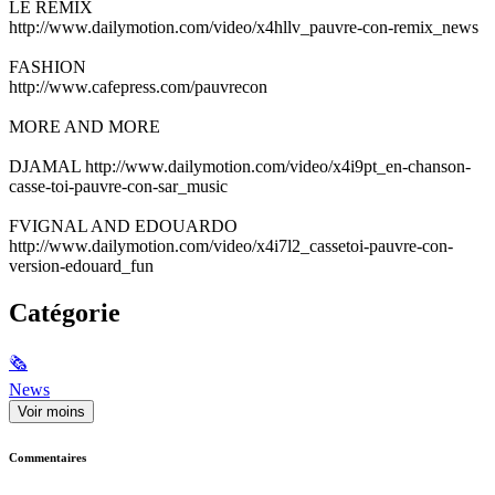
LE REMIX
http://www.dailymotion.com/video/x4hllv_pauvre-con-remix_news
FASHION
http://www.cafepress.com/pauvrecon
MORE AND MORE
DJAMAL http://www.dailymotion.com/video/x4i9pt_en-chanson-
casse-toi-pauvre-con-sar_music
FVIGNAL AND EDOUARDO
http://www.dailymotion.com/video/x4i7l2_cassetoi-pauvre-con-
version-edouard_fun
Catégorie
🗞
News
Voir moins
Commentaires