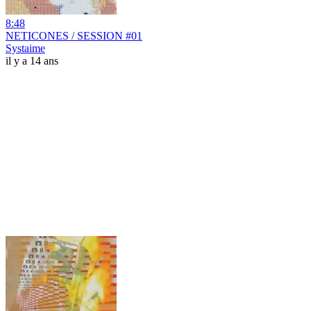
8:48
NETICONES / SESSION #01
Systaime
il y a 14 ans